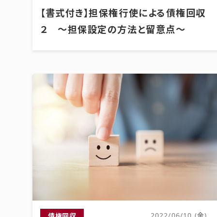
【書式付き】担保権行使による債権回収
２ ～担保設定の方法と留意点～
債権回収
2022/06/10 (金)