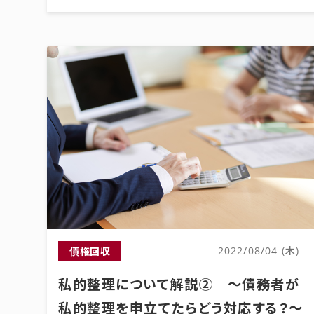
債権回収
2022/08/04 (木)
私的整理について解説② ～債務者が
私的整理を申立てたらどう対応する？～