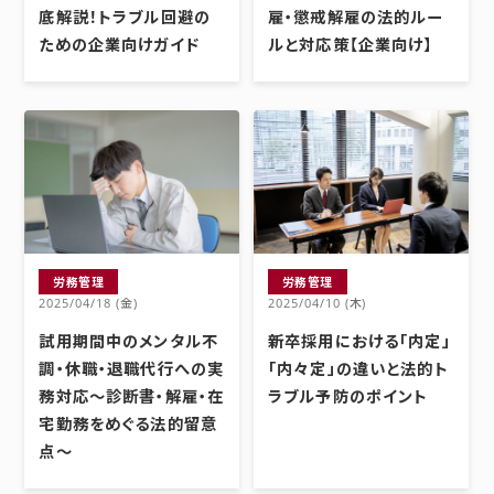
底解説！トラブル回避の
雇・懲戒解雇の法的ルー
ための企業向けガイド
ルと対応策【企業向け】
労務管理
労務管理
2025/04/18 (金)
2025/04/10 (木)
試用期間中のメンタル不
新卒採用における「内定」
調・休職・退職代行への実
「内々定」の違いと法的ト
務対応～診断書・解雇・在
ラブル予防のポイント
宅勤務をめぐる法的留意
点～