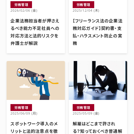
労務管理
労務管理
2026/02/06 (金)
2025/12/04 (木)
企業法務担当者が押さえ
【フリーランス法の企業法
るべき能力不足社員への
務対応ガイド】契約書・支
対応方法と法的リスクを
払・ハラスメント防止の実
弁護士が解説
務
労務管理
労務管理
2025/06/09 (月)
2025/05/09 (金)
スポットワーク導入のメ
解雇はどこまで許され
リットと法的注意点を徹
る？知っておくべき普通解