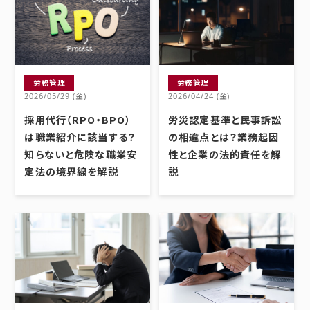
労務管理
労務管理
2026/05/29 (金)
2026/04/24 (金)
採用代行（RPO・BPO）
労災認定基準と民事訴訟
は職業紹介に該当する？
の相違点とは？業務起因
知らないと危険な職業安
性と企業の法的責任を解
定法の境界線を解説
説