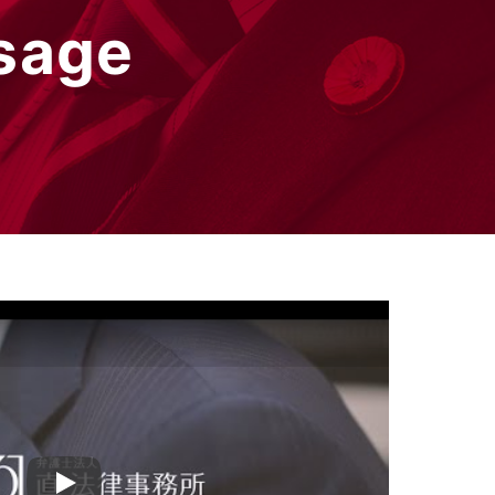
sage
Play