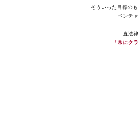
そういった目標のも
ベンチ
直法
「常にク