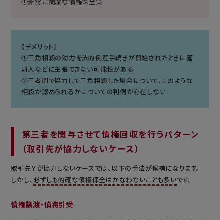
①非常に簡潔な債権保全策
【デメリット】
①三角相殺の効力を法的倒産手続きが開始されたときに管
財人などに主張できない可能性がある
②三者間で協力して三角相殺した場合について、このような
相殺が認められるかについての判例が存在しない
第三者を関与させて債権回収を行うパターン
（取引先が協力しないケース）
取引先Ｙが協力しないケースでは、以下の手法が候補になります。
しかし、
必ずしも的確な債権保全はかなわないことも多い
です。
債権譲渡・債務引受