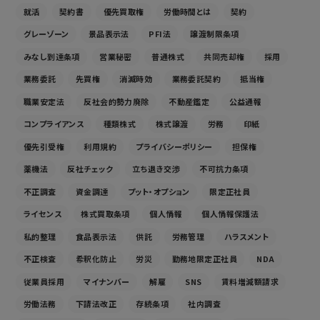
就活
契約書
優先買取権
労働時間とは
契約
グレーゾーン
景品表示法
PFI法
譲渡制限条項
みなし到達条項
営業秘密
普通株式
共同売却権
採用
業務委託
先買権
消滅時効
業務委託契約
抵当権
職業安定法
反社会的勢力廃除
不動産鑑定
公益通報
コンプライアンス
種類株式
株式譲渡
労務
印紙
優先引受権
利用規約
プライバシーポリシー
担保権
薬機法
反社チェック
立ち退き交渉
不可抗力条項
不正調査
資金調達
プット・オプション
限定正社員
ライセンス
株式買取条項
個人情報
個人情報保護法
私的整理
食品表示法
供託
労務管理
ハラスメント
不正検査
希釈化防止
労災
勤務地限定正社員
NDA
従業員採用
マイナンバー
解雇
SNS
賃料増減額請求
労働法務
下請法改正
存続条項
社内調査