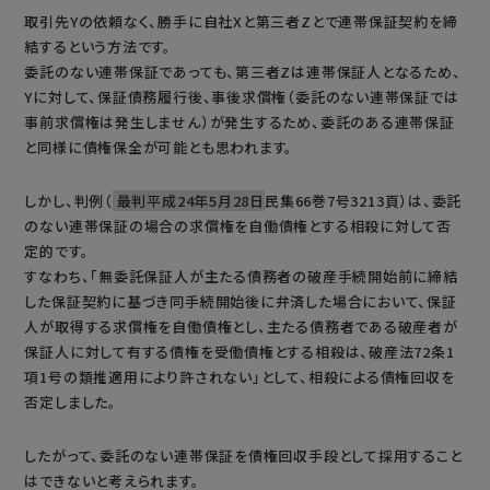
取引先Yの依頼なく、勝手に自社Xと第三者Zとで連帯保証契約を締
結するという方法です。
委託のない連帯保証であっても、第三者Zは連帯保証人となるため、
Yに対して、保証債務履行後、事後求償権（委託のない連帯保証では
事前求償権は発生しません）が発生するため、委託のある連帯保証
と同様に債権保全が可能とも思われます。
しかし、判例（
最判平成24年5月28日
民集66巻7号3213頁）は、委託
のない連帯保証の場合の求償権を自働債権とする相殺に対して否
定的です。
すなわち、「無委託保証人が主たる債務者の破産手続開始前に締結
した保証契約に基づき同手続開始後に弁済した場合において、保証
人が取得する求償権を自働債権とし、主たる債務者である破産者が
保証人に対して有する債権を受働債権とする相殺は、破産法72条1
項1号の類推適用により許されない」として、相殺による債権回収を
否定しました。
したがって、委託のない連帯保証を債権回収手段として採用すること
はできないと考えられます。