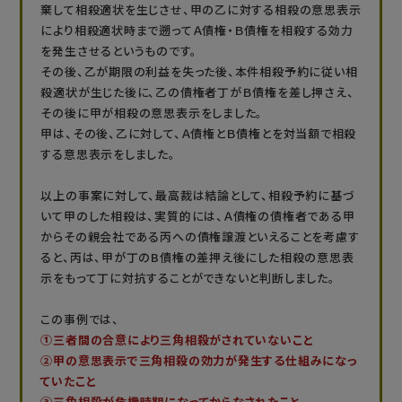
棄して相殺適状を生じさせ、甲の乙に対する相殺の意思表示
により相殺適状時まで遡ってＡ債権・Ｂ債権を相殺する効力
を発生させるというものです。
その後、乙が期限の利益を失った後、本件相殺予約に従い相
殺適状が生じた後に、乙の債権者丁がＢ債権を差し押さえ、
その後に甲が相殺の意思表示をしました。
甲は、その後、乙に対して、Ａ債権とＢ債権とを対当額で相殺
する意思表示をしました。
以上の事案に対して、最高裁は結論として、相殺予約に基づ
いて甲のした相殺は、実質的には、Ａ債権の債権者である甲
からその親会社である丙への債権譲渡といえることを考慮す
ると、丙は、甲が丁のB債権の差押え後にした相殺の意思表
示をもって丁に対抗することができないと判断しました。
この事例では、
①三者間の合意により三角相殺がされていないこと
②甲の意思表示で三角相殺の効力が発生する仕組みになっ
ていたこと
③三角相殺が危機時期になってからなされたこと