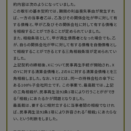
約内容は次のようになっていました。
この取引の基本契約では、期限の利益喪失事由が発生すれ
ば、一方の当事者乙は、乙及びその関係会社が甲に対して有
する債権と、甲が乙及びその関係会社に対して有する債権と
を相殺することができることが定められていました。
また、相殺条項として、甲が再生債務者となった場合でも、乙
が、自らの関係会社が甲に対して有する債権を自働債権とし
て相殺することができるとする三角相殺条項が定められてい
ました。
上記契約の締結後、Xについて民事再生手続が開始され、X
のYに対する清算金債権と、ZのXに対する清算金債権とを三
角相殺しました。なお、YとZとは、同一の持株会社の傘下に
ある100％子会社同士です。 この事案で、最高裁では、上記
の三角相殺が、民事再生法92条1項により行うことがができ
る「相殺」にあたるかが問題となりました。
最高裁は、要するに相対立するに当事者間の相殺でなけれ
ば、民事再生法92条1項により許容される「相殺」にあたらな
い、という判断をしました。