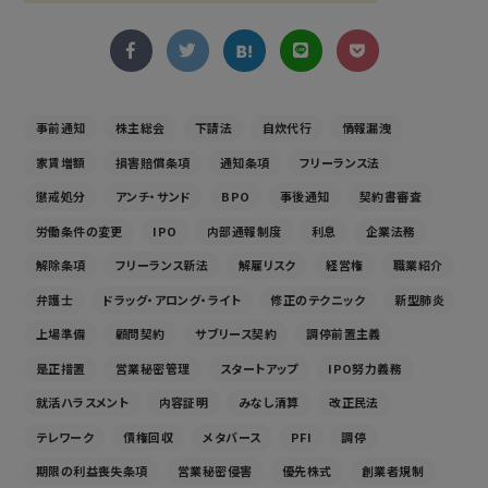
事前通知
株主総会
下請法
自炊代行
情報漏洩
家賃増額
損害賠償条項
通知条項
フリーランス法
懲戒処分
アンチ・サンド
BPO
事後通知
契約書審査
労働条件の変更
IPO
内部通報制度
利息
企業法務
解除条項
フリーランス新法
解雇リスク
経営権
職業紹介
弁護士
ドラッグ・アロング・ライト
修正のテクニック
新型肺炎
上場準備
顧問契約
サブリース契約
調停前置主義
是正措置
営業秘密管理
スタートアップ
IPO努力義務
就活ハラスメント
内容証明
みなし清算
改正民法
テレワーク
債権回収
メタバース
PFI
調停
期限の利益喪失条項
営業秘密侵害
優先株式
創業者規制