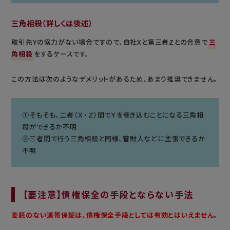
三角相殺（詳しくは後述）
取引先Yの協力がない場合ですので、自社Xと第三者Zとの合意で
三
角相殺
をするケースです。
この方法は次のようなデメリットがあるため、あまり推奨できません。
①そもそも、二者（Ｘ・Ｚ）間でＹを巻き込むことになる三角相
殺ができるか不明
②三者間で行う三角相殺と同様、管財人などに主張できるか
不明
【要注意】債権保全の手段とならない手法
委託のない連帯保証は、債権保全手段としては有効とはいえません
。