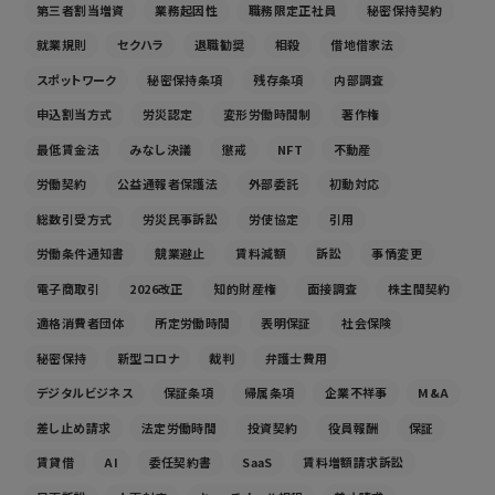
第三者割当増資
業務起因性
職務限定正社員
秘密保持契約
就業規則
セクハラ
退職勧奨
相殺
借地借家法
スポットワーク
秘密保持条項
残存条項
内部調査
申込割当方式
労災認定
変形労働時間制
著作権
最低賃金法
みなし決議
懲戒
NFT
不動産
労働契約
公益通報者保護法
外部委託
初動対応
総数引受方式
労災民事訴訟
労使協定
引用
労働条件通知書
競業避止
賃料減額
訴訟
事情変更
電子商取引
2026改正
知的財産権
面接調査
株主間契約
適格消費者団体
所定労働時間
表明保証
社会保険
秘密保持
新型コロナ
裁判
弁護士費用
デジタルビジネス
保証条項
帰属条項
企業不祥事
M&A
差し止め請求
法定労働時間
投資契約
役員報酬
保証
賃貸借
AI
委任契約書
SaaS
賃料増額請求訴訟