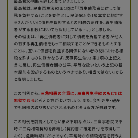
最高裁の判断を詳しく見ていきましょう。
最高裁は、民事再生法92条1項は「『再生債務者に対して債
務を負担する』ことを要件とし、民法505 条1項本文に規定す
る2人が互いに債務を負担するとの相殺の要件を、再生債権
者がする相殺においても採用している…。」としました。
その理由は、「再生債務者に対して債務を負担する者が他人
の有する再生債権をもって相殺することができるものとする
ことは、互いに債務を負担する関係にない者の間における相
殺を許すものにほかならず、民事再生法92 条１項の上記文
言に反し、再生債権者間の公平、平等な扱いという上記の基
本原則を没却するものというべきであり、相当ではない」から
と説明しました。
この判例から、
三角相殺の合意は、民事再生手続のもとでは
無効である
と考えた方がよいでしょう。また、会社更生・破産
でも同様の取り扱いがされるものと考える方が無難です。
この判例を前提としてもいまだ不明な点は、三当事者間で平
時に三角相殺契約を締結し（契約書に確定日付を取得して
おく）、危機時期にだけでなく、平常時から相殺処理を行うよ