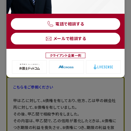
反対に、上記の三角相殺をＡに主張できる場合は、ＸはＡに先駆け
て、Ｚの債務を利用して債権を回収することができます。
その結果、Ｙの責任財産は、三角相殺がＡに主張できない場合に比
電話で相談する
べ小さくなります。
果たして三角相殺を契約当事者以外の者に主張することができるの
メールで相談する
でしょうか。
クライアント企業一例
この点に関連した判例が２つあります。
最判平成7年7月18日判時1570号60頁
こちらをご参照ください
甲は乙に対して、A債権を有しており、他方、乙は甲の親会社
丙に対して、B債権を有していました。
その後、甲乙間で相殺予約をしました。
その内容は、甲乙間で、乙の信用が悪化したときは、A債権に
つき期限の利益を喪失させ、B債権につき、期限の利益を放