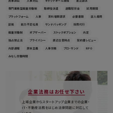
民事訴訟
人事対応
キャッチオール規程
差止請求
専門業務型裁量労働制
取締役派遣
退職慰労金
試用期間
プラットフォーム
人事
賃料増額請求
必要書類
証人尋問
証拠
能力不足社員
サンドバッギング
採用代行
裁量労働制
オブザーバー
ストックオプション
内定
独占禁止法
プライバシー
直近合意時点
契約書レビュー
内部通報
原本主義
人事労務
プロ・サンド
RPO
みなし労働時間
企業法務はお任せ下さい
上場企業からスタートアップ企業までの企業・
IT・不動産法務をはじめ法律問題に対応して