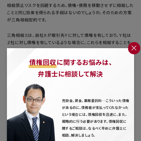
相殺禁止リスクを回避するため、債権・債務を移動させずに相殺した
ことと同じ効果を得られる手段はないのでしょうか。そのための方策
が三角相殺契約です。
三角相殺とは、自社Ｘが取引先Ｙに対して債権を有しており、Ｙ社は
Ｚ社に対し債権を有しているような場合に、これらを相殺することを
内容とする契約です。
債権回収
に関するお悩みは、
三角相殺の可否
弁護士に相談して解決
三角相殺
は
契約当事者間では有効
です。
ただし、契約当事者以外の者をも拘束することができるかは別です。
たとえば、Ｙに他の債権者Ａが存在する場合を考えてみてください。
売掛金、貸金、業務委託料…こういった債権
があるのに、債務者が支払ってくれなかった
という場合には、債権回収を迅速に、また、
ＸＹＺ間の三角相殺をＡに主張できない場合、ＡはＹのＺに対する債
戦略的に行う必要があります。債権回収に
権を回収し、これを責任財産（差押えの対象となる債務者の財産とい
関するご相談は、なるべく早めに弁護士に
うイメージです）とすることができます。
相談、解決しましょう。