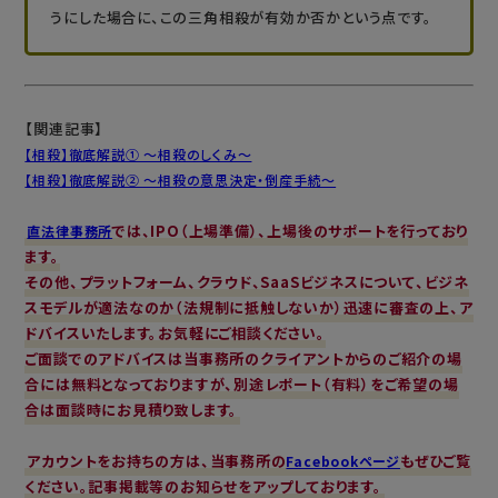
うにした場合に、この三角相殺が有効か否かという点です。
【関連記事】
【相殺】徹底解説① ～相殺のしくみ～
【相殺】徹底解説② ～相殺の意思決定・倒産手続～
では、IPO（上場準備）、上場後のサポートを行っており
直法律事務所
ます。
その他、プラットフォーム、クラウド、SaaSビジネスについて、ビジネ
スモデルが適法なのか（法規制に抵触しないか）迅速に審査の上、ア
ドバイスいたします。お気軽にご相談ください。
ご面談でのアドバイスは当事務所のクライアントからのご紹介の場
合には無料となっておりますが、別途レポート（有料）をご希望の場
合は面談時にお見積り致します。
アカウントをお持ちの方は、当事務所の
もぜひご覧
Facebookページ
ください。記事掲載等のお知らせをアップしております。