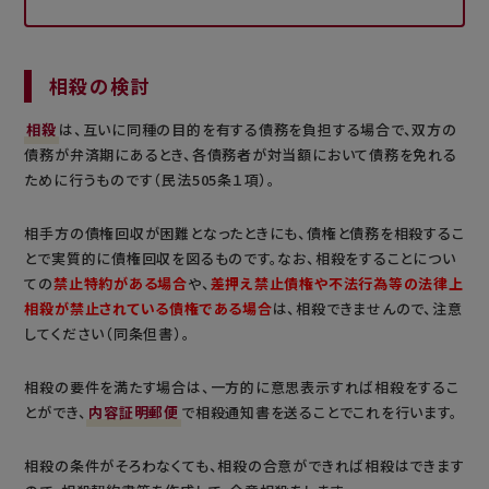
相殺の検討
相殺
は、互いに同種の目的を有する債務を負担する場合で、双方の
債務が弁済期にあるとき、各債務者が対当額において債務を免れる
ために行うものです（民法505条１項）。
相手方の債権回収が困難となったときにも、債権と債務を相殺するこ
とで実質的に債権回収を図るものです。なお、相殺をすることについ
ての
禁止特約がある場合
や、
差押え禁止債権や不法行為等の法律上
相殺が禁止されている債権である場合
は、相殺できませんので、注意
してください（同条但書）。
相殺の要件を満たす場合は、一方的に意思表示すれば相殺をするこ
とができ、
内容証明郵便
で相殺通知書を送ることでこれを行います。
相殺の条件がそろわなくても、相殺の合意ができれば相殺はできます