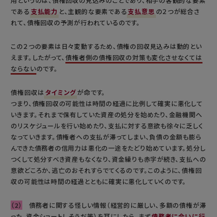
用というのは、債権回収の見込みのことであり、相手の客観的な要素
である
支払能力
と、主観的な要素である
支払意思
の２つが総合さ
れて、債権回収の予測が行われているのです。
この２つの要素は日々変動するため、債権の回収見込みは動的とい
えます。したがって、
債権者側の債権回収の対策も変化させなくては
ならない
のです。
債権回収は
タイミング
が命です。
つまり、債権回収の可能性は時間の経過に比例して確実に悪化して
いきます。それまで保有していた資産の処分を始めたり、金融機関へ
のリスケジュールを行い始めたり、支払に対する意欲も徐々に乏しく
なっていきます。債権者への支払が滞ってしまい、負債の金額も膨ら
んできた債務者の信用力は悪化の一途をたどり始めています。処分し
つくして処分すべき資産もなくなり、資金繰りも赤字が続き、支払への
意欲どころか、逃亡のおそれすらでてくるのです。このように、債権回
収の可能性は時間の経過とともに確実に悪化していくのです。
（2）
債務者に関する怪しい情報（経営的に厳しい、多額の債権が滞
った、資金ショートしそうだ等）を耳にしたら、まず
債務者に会いに行