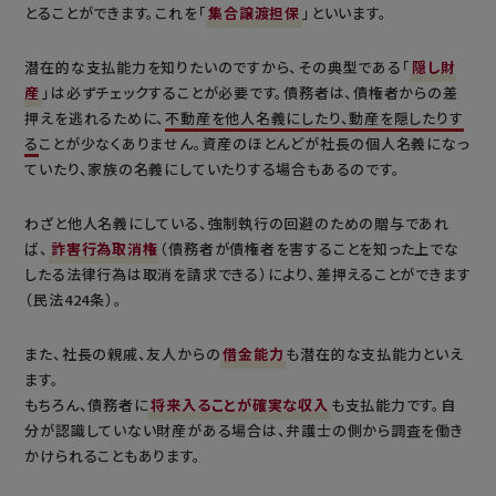
とることができます。これを「
集合譲渡担保
」といいます。
潜在的な支払能力を知りたいのですから、その典型である「
隠し財
産
」は必ずチェックすることが必要です。債務者は、債権者からの差
押えを逃れるために、
不動産を他人名義にしたり、動産を隠したりす
る
ことが少なくありません。資産のほとんどが社長の個人名義になっ
ていたり、家族の名義にしていたりする場合もあるのです。
わざと他人名義にしている、強制執行の回避のための贈与であれ
ば、
詐害行為取消権
（債務者が債権者を害することを知った上でな
したる法律行為は取消を請求できる）により、差押えることができます
（民法424条）。
また、社長の親戚、友人からの
借金能力
も潜在的な支払能力といえ
ます。
もちろん、債務者に
将来入ることが確実な収入
も支払能力です。自
分が認識していない財産がある場合は、弁護士の側から調査を働き
かけられることもあります。