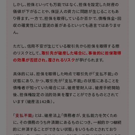
しかし、担保といっても万能ではなく、担保を設定した財産の
価値が下がることや、保証人の資力に問題が生じることもあ
り得ます。一方で、担保を取得しているか否かで、債権保全・回
収の確実性には雲泥の差があるといっても過言ではありませ
ん。
ただし、信用不安が生じている取引先から担保を取得する際
のリスクとして、
取引先が破産した場合に、事後的に担保取得
の効果が否認され、覆されるリスク
が挙げられます。
具体的には、担保を取得した時点で取引先が「支払不能」の
状態にあり、かつ、取引先が「支払不能」の状態にあることを
債権者が知っていた場合には、破産管財人は、破産手続開始
後、担保権設定の法的効果を覆すことができるものとされて
います（破産法162条）。
「
支払不能
」とは、破産法上「債務者が、支払能力を欠くため
に、その債務のうち弁済期にあるものにつき、一般的かつ継続
的に弁済することができない状態」をいうものとされており