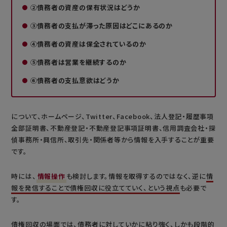
②債務者の資産の保有状況はどうか
③債務者の支払が滞った原因はどこにあるのか
④債務者の資産は保全されているのか
⑤債務者は営業を継続するのか
⑥債務者の支払意欲はどうか
について、ホームページ、Twitter、Facebook、法人登記・履歴事項
全部証明書、不動産登記・不動産登記事項証明書、信用調査会社・探
偵事務所・興信所、取引先・関係者等から情報を入手することが重要
です。
時には、
情報操作
も検討します。情報を取得するのではなく、逆に
情
報を発信することで債権回収に役立てていく、という視点
も必要で
す。
債権回収の場面では、債務者に対していかに粘り強く、しかも段階的