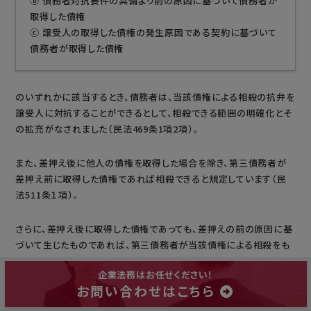
ⓑ
債務者対抗要件の具備より前の原因に基づいて債務者が
取得した債権
ⓒ
譲受人の取得した債権の発生原因である契約に基づいて
債務者が取得した債権
のいずれかに該当するとき、債務者は、当該債権による相殺の抗弁を
譲受人に対抗することができるとして、相殺できる範囲の明確化とそ
の拡充がなされました（民法469条1項2項）。
また、差押え後に他人の債権を取得した場合を除き、第三債務者が
差押え前に取得した債権であれば相殺できると規定しています（民
法511条１項）。
さらに、差押え後に取得した債権であっても、差押えの前の原因に基
づいて生じたものであれば、第三債務者が当該債権による相殺をも
って差押債権者に対応できることになりました（民法511条２項）。
企業法務はお任せください！
お問い合わせはこちら
相殺の際には、上記改正民法の改正点にもご留意いただければと思
います。