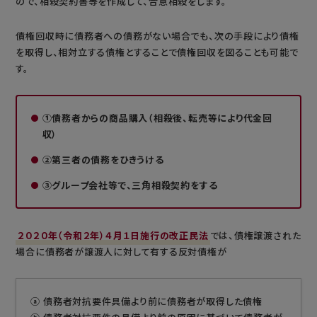
ので、相殺契約書等を作成して、合意相殺をします。
債権回収時に債務者への債務がない場合でも、次の手段により債権
を取得し、相対立する債権とすることで債権回収を図ることも可能で
す。
①債務者からの商品購入（相殺後、転売等により代金回
収）
②第三者の債務をひきうける
③グループ会社等で、三角相殺契約をする
２０２０年（令和２年）４月１日施行の改正民法
では、債権譲渡された
場合に債務者が譲渡人に対して有する反対債権が
ⓐ
債務者対抗要件具備より前に債務者が取得した債権