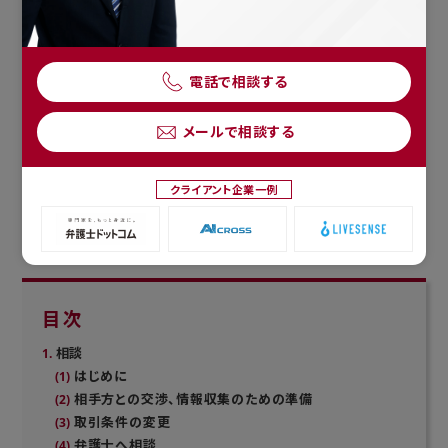
電話で相談する
取引先で約定弁済が継続している限りにおいて、債権回収に備える
必要性は必ずしも高くありません。
メールで相談する
しかし、支払猶予の要請がなされるなど、約定弁済が滞る状態となっ
クライアント企業一例
た場合には、債権回収の対応に着手することになります。
本記事では、債権回収の基本的な考え方・準備について説明します。
目次
相談
はじめに
相手方との交渉、情報収集のための準備
取引条件の変更
弁護士へ相談