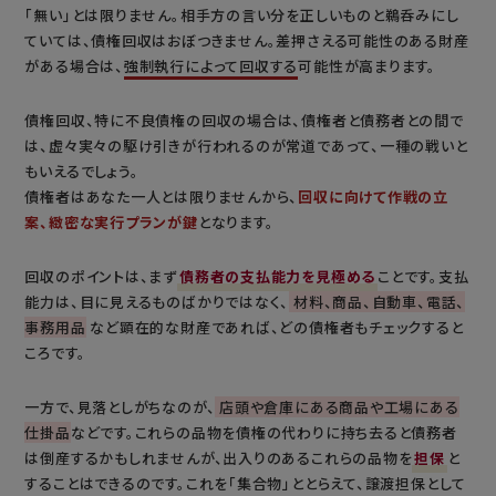
「無い」とは限りません。相手方の言い分を正しいものと鵜呑みにし
ていては、債権回収はおぼつきません。差押さえる可能性のある財産
がある場合は、
強制執行によって回収する
可能性が高まります。
債権回収、特に不良債権の回収の場合は、債権者と債務者との間で
は、虚々実々の駆け引きが行われるのが常道であって、一種の戦いと
もいえるでしょう。
債権者はあなた一人とは限りませんから、
回収に向けて作戦の立
案、緻密な実行プランが鍵
となります。
回収のポイントは、まず
債務者の支払能力を見極める
ことです。支払
能力は、目に見えるものばかりではなく、
材料、商品、自動車、電話、
事務用品
など顕在的な財産であれば、どの債権者もチェックすると
ころです。
一方で、見落としがちなのが、
店頭や倉庫にある商品や工場にある
仕掛品
などです。これらの品物を債権の代わりに持ち去ると債務者
は倒産するかもしれませんが、出入りのあるこれらの品物を
担保
と
することはできるのです。これを「集合物」ととらえて、譲渡担保として