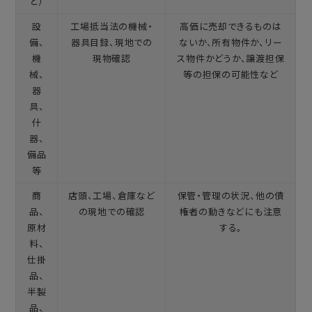
ど）
設
工場抵当法の機械・
高価に売却できるものは
備、
器具目録、現地での
ないか、所有物件か、リー
機
現物確認
ス物件かどうか、譲渡担保
械、
等の担保の可能性など
器
具、
什
器、
備品
等
商
店頭、工場、倉庫など
保管・管理の状況、他の債
品、
の現地での確認
権者の動きなどにも注意
原材
する。
料、
仕掛
品、
半製
品、