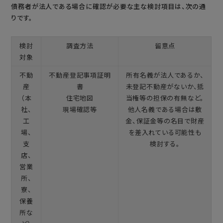
債務者が法人である場合に確認が必要な主な検討項目は、次の通
りです。
検討
調査方法
留意点
対象
不動
不動産登記事項証明
所有名義が法人であるか、
産
書
未登記不動産がないか、抵
（本
住宅地図
当権等の担保の有無など。
社、
現場確認等
他人名義である場合は敷
工
金、保証金等の名目で財産
場、
を差入れている可能性も
支
検討する。
店、
営業
所、
寮、
保養
所な