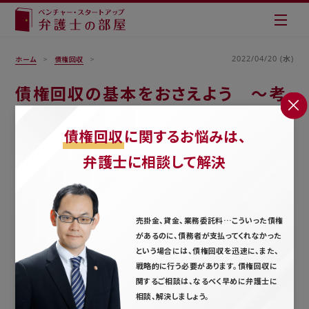
2022/04/20 (水)
ホーム
債権回収
債権回収の基本をおさえよう ～考
え方・準備～
債権回収
に関するお悩みは、
弁護士に相談して解決
売掛金、貸金、業務委託料…こういった債権
があるのに、債務者が支払ってくれなかった
という場合には、債権回収を迅速に、また、
戦略的に行う必要があります。債権回収に
関するご相談は、なるべく早めに弁護士に
相談、解決しましょう。