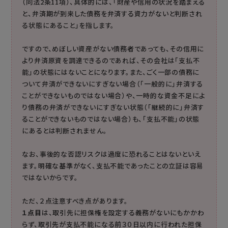
（同法2条11項）、具体的には、「財産や信用の状況を踏まえる
と、弁済期が到来した債務を弁済する資力がないと判断され
る状態にあること」を指します。
ですので、めぼしい資産がない債務者であっても、その信用に
より弁済原資を調達できるのであれば、その会社は「支払不
能」の状態にはないことになります。また、ごく一部の債務に
ついて弁済ができないにすぎない場合（「一般的に」弁済する
ことができないものではない場合）や、一時的な資金不足によ
り債務の弁済ができないにすぎない状態（「継続的に」弁済す
ることができないものではない場合）も、「支払不能」の状態
にあるとは判断されません。
なお、事後的な否認リスクは過度に恐れることはないといえ
ます。明確な基準がなく、支払不能であったことの立証は容易
ではないからです。
ただ、２点注意すべき点があります。
１点目
は、取引先に担保権を設定する義務がないにもかかわ
らず、取引先が支払不能になる前３０日以内に行われた担保