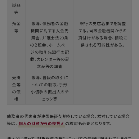
製品
等
預金
帳簿、債務者の金融
銀行の支店名までを調査
等
機関に対する入金先
する。当該金融機関からの
照会、弁護士法23条
貸付けがある場合、相殺に
の２照会、ホームペー
供される可能性がある。
ジの取引先銀行の記
載、カレンダー等の記
念品等の調査
売掛
帳簿、普段の取引に
金等
ついての聴取、手形
の債
小切手の振出人のチ
権
ェック等
債務者の代表者が連帯保証契約をしている場合、検討している場合
等は、
個人の財産からの差押え
の検討も必要となります。
法人とは違って、対象財産の検討についての情報は限られてしまうこ