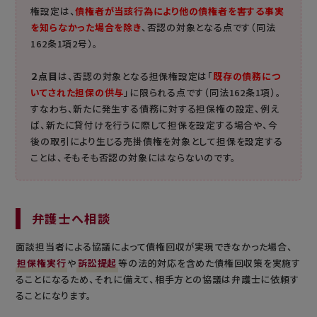
権設定は、
債権者が当該行為により他の債権者を害する事実
を知らなかった場合を除き
、否認の対象となる点です（同法
162条1項2号）。
２点目
は、否認の対象となる担保権設定は「
既存の債務につ
いてされた担保の供与
」に限られる点です（同法162条1項）。
すなわち、新たに発生する債務に対する担保権の設定、例え
ば、新たに貸付けを行うに際して担保を設定する場合や、今
後の取引により生じる売掛債権を対象として担保を設定する
ことは、そもそも否認の対象にはならないのです。
弁護士へ相談
面談担当者による協議によって債権回収が実現できなかった場合、
担保権実行
や
訴訟提起
等の法的対応を含めた債権回収策を実施す
ることになるため、それに備えて、相手方との協議は弁護士に依頼す
ることになります。