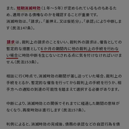
また、
短期消滅時効
（１年～５年）が定められているものもあるた
め、適用がある債権なのかを確認することが重要です。
消滅時効は、「請求」、「差押え、又は仮処分」、「承認」により中断しま
す（民法147条）。
請求
は、裁判上の請求のことをいい、裁判外の請求は、催告としての
暫定的な措置として
６か月の期間内に他の裁判上の手続を行わな
い場合
に時効中断を生じないとされる点に気を付けなければいけま
せん（民法153条）。
相談に行く時点で、消滅時効の期間が差し迫っていた場合、裁判上の
手続をとるか、暫定的な催告を行ってから裁判上の手続を行うか、相
手方への通知の到達の可能性を踏まえて選択する必要があります。
中断により、消滅時効との関係でそれまでに経過した期間の意味が
なくなり、再度時効は進行します（民法157条）。
判例によると、消滅時効の完成後、債務の承認などの自認行為を債