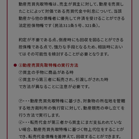
動産売買先取特権は、売主が買主に対して、動産を売買し
たことによって対価である売買代金や利息について、当該
動産から他の債権者に優先して弁済を受けることができる
法定担保物権です（民法311条５号、321条）。
約定が不要である点、倒産時にも回収を図ることができる
担保権である点で、強力な手段となるため、相談時におい
てはその可能性を検討することが必要となります。
②動産売買先取特権の実行方法
㋐買主の手物に商品がある時
㋑買主から第三者に転売され、引渡しがされた時
で方法が異なることに注意が必要です。
㋐・・・動産売買先取特権に基づき、対象物の所在地を管轄
する地方裁判所の執行官に対して、動産競売の申し立てを
行う方法で実行します。
㋑・・・転売代金が第三者から買主にまだ支払われていな
い場合、動産売買先取特権に基づく物上代位をすることが
でき、転売代金債権を差押えて、回収することができます。