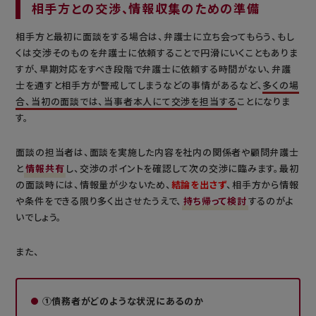
相手方との交渉、情報収集のための準備
相手方と最初に面談をする場合は、弁護士に立ち会ってもらう、もし
くは交渉そのものを弁護士に依頼することで円滑にいくこともありま
すが、早期対応をすべき段階で弁護士に依頼する時間がない、弁護
士を通すと相手方が警戒してしまうなどの事情があるなど、
多くの場
合、当初の面談では、当事者本人にて交渉を担当する
ことになりま
す。
面談の担当者は、面談を実施した内容を社内の関係者や顧問弁護士
と
情報共有
し、交渉のポイントを確認して次の交渉に臨みます。最初
の面談時には、情報量が少ないため、
結論を出さず
、相手方から情報
や条件をできる限り多く出させたうえで、
持ち帰って検討
するのがよ
いでしょう。
また、
①債務者がどのような状況にあるのか