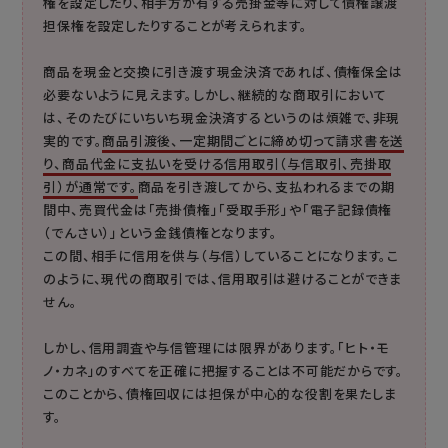
権を設定したり、相手方が有する売掛金等に対して債権譲渡
担保権を設定したりすることが考えられます。
商品を現金と交換に引き渡す現金決済であれば、債権保全は
必要ないように見えます。しかし、継続的な商取引において
は、そのたびにいちいち現金決済するというのは煩雑で、非現
実的です。
商品引渡後、一定期間ごとに締め切って請求書を送
り、商品代金に支払いを受ける信用取引（与信取引、売掛取
引）が通常です。
商品を引き渡してから、支払われるまでの期
間中、売買代金は「売掛債権」「受取手形」や「電子記録債権
（でんさい）」という金銭債権となります。
この間、相手に信用を供与（与信）していることになります。こ
のように、現代の商取引では、信用取引は避けることができま
せん。
しかし、信用調査や与信管理には限界があります。「ヒト・モ
ノ・カネ」のすべてを正確に把握することは不可能だからです。
このことから、債権回収には担保が中心的な役割を果たしま
す。