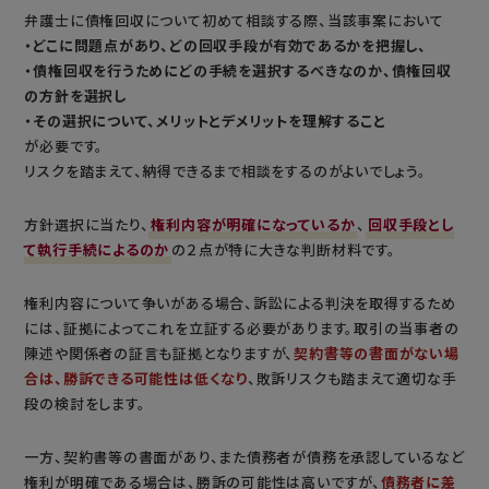
弁護士に債権回収について初めて相談する際、当該事案において
・どこに問題点があり、どの回収手段が有効であるかを把握し、
・債権回収を行うためにどの手続を選択するべきなのか、債権回収
の方針を選択し
・その選択について、メリットとデメリットを理解すること
が必要です。
リスクを踏まえて、納得できるまで相談をするのがよいでしょう。
方針選択に当たり、
権利内容が明確になっているか
、
回収手段とし
て執行手続によるのか
の２点が特に大きな判断材料です。
権利内容について争いがある場合、訴訟による判決を取得するため
には、証拠によってこれを立証する必要があります。取引の当事者の
陳述や関係者の証言も証拠となりますが、
契約書等の書面がない場
合は、勝訴できる可能性は低くなり
、敗訴リスクも踏まえて適切な手
段の検討をします。
一方、契約書等の書面があり、また債務者が債務を承認しているなど
権利が明確である場合は、勝訴の可能性は高いですが、
債務者に差