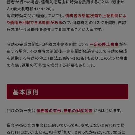
務者が行った場合、信義則を理由に時効を援用することはできませ
ん（最大判昭和41・4・20）。
消滅時効期間が経過していても、
債務者の態度次第で上記判例によ
り債権を回収できる場面がある
ので、消滅時効のリスクを聞き、自認
行為を行う可能性を踏まえて相談することが大事です。
時効の完成の間際に時効の中断を困難にする
一定の停止事由
が存
在する場合、その事情の消滅後一定期間が経過するまで時効の完成
を延期する時効の停止（民法158条～161条）もあり、このような事由
の有無、適用の可能性を検討する必要もあります。
基本原則
回収の第一歩は
債務者の有形、無形の財産調査
からはじめます。
貸金や売掛金の集金に出向いていっても、支払えないと言われて帰
るわけにはいきません。相手が「無い」と言ったからといって、本当に