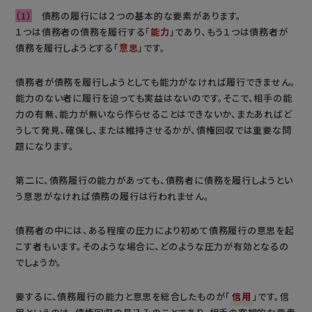
（1）
債務の履行には２つの基本的な要素があります。
１つは債務者の債務を履行する「
能力
」であり、もう１つは債務者が
債務を履行しようとする「
意思
」です。
債務者が債務を履行しようとしても能力がなければ履行できません。
能力のない者に履行を迫っても実益はないのです。そこで、相手の能
力の有無、能力が無いなら作らせることはできないか、またあればど
うして発見、確保し、または維持させるかが、債権回収では重要な問
題になります。
第二に、債務履行の能力があっても、債務者に債務を履行しようとい
う意思がなければ債務の履行は行われません。
債務者の中には、ある程度の圧力により初めて債務履行の意思を起
こす者もいます。そのような場合に、どのような圧力が有効となるの
でしょうか。
要するに、債務履行の能力と意思を総合したものが「
信用
」です。信