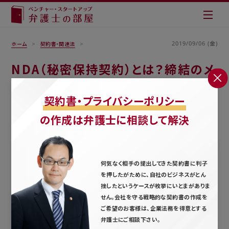
2019/09/06 (金)
ホーム
契約書・関連法
NDA（秘密保持契約）とは？締結のメ
リットと機密保持契約との違い【ひな
契約書・プライバシーポリシー
形も】
の作成は弁護士に相談して解決
何気なく相手の提出してきた契約書に判子
を押したがために、自社のビジネスがとん
挫したというケースが枚挙にいとまがありま
せん。会社を守る戦略的な契約書の作成を
ご希望のお客様は、企業法務を得意とする
弁護士にご相談下さい。