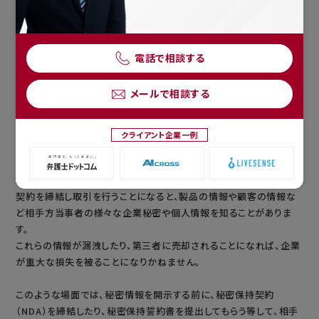
電話で相談する
メールで相談する
Q
取引先と新サービスの開発業務に取り組むことになり、開発にあた
り、取引先からNDAが送られてきました。
クライアント企業一例
締結前の、NDAのチェックポイントを教えてください。
A
契約を締結し取引を行うことになると、製品の情報や顧客の情報な
ど相手方当事者の様々な企業秘密や個人情報を知ることがありま
す。
これらの情報が漏洩したり、第三者に売却されることになれば、企業
が重大な損失を被ることになりかねません。
このような場面では、秘密情報を開示する前に、秘密保持契約
（NDA）を締結したり、秘密保持誓約書を提出してもらう等して、相手