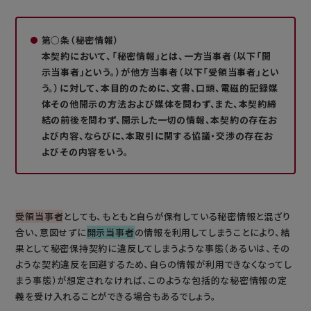
第○条（秘密情報）
本契約において、「秘密情報」とは、一方当事者（以下「開
示当事者」という。）が他方当事者（以下「受領当事者」とい
う。）に対して、本目的のために、文書、口頭、電磁的記録媒
体その他開示の方法および媒体を問わず、また、本契約締
結の前後を問わず、開示した一切の情報、本契約の存在お
よび内容、ならびに、本取引に関する協議・交渉の存在お
よびその内容をいう。
受領当事者
としても、もともと自らが保有している秘密情報と混ざり
合い、意図せずに
開示当事者
の情報を利用してしまうことにより、結
果として秘密保持契約に違反してしまうような事態（あるいは、その
ような契約違反を回避するため、自らの情報が利用できなくなってし
まう事態）が想定されなければ、このような包括的な秘密情報の定
義を受け入れることができる場合もあるでしょう。