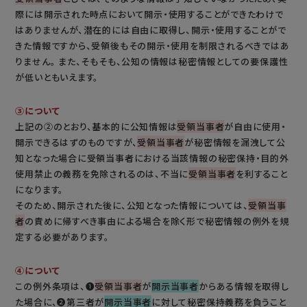
際には開示された時点において開示・使用することができたわけで
はありませんが、潜在的には自由に取得し、開示・使用することがで
きた情報ですから、受領後もその開示・使用を制限されるべきではあ
りません。 また、そもそも、公知の情報は秘密情報としての要保護性
が低いともいえます。
③について
上記の②のとおり、基本的に公知情報は
受領当事者
が自由に使用・
開示できるはずのものですが、
受領当事者
が秘密情報を漏洩して公
知となった場合に受領当事者における当該情報の秘密保持・目的外
使用禁止の義務を免除されるのは、不当に
受領当事者
を利すること
になります。
そのため、開示された後に、公知となった情報については、
受領当事
者
の責めに帰すべき事由による場合を除く形で秘密情報の例外を規
定する必要があります。
④について
この例外条項は、❶
受領当事者
が
開示当事者
からある情報を取得し
た場合に、❷第三者が
開示当事者
に対して秘密保持義務を負うこと