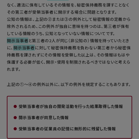
なく、適法に保有しているその情報を、秘密保持義務を課すことなく
その第三者が受領当事者に開示する場合に問題となります。
公知の情報は、上記の②または③の例外として秘密情報の定義から
除外されるため、この例外が独自に意味を持つのは、第三者が保有
している情報のうち、公知となっていない情報についてです。
開示当事者
と第三者の2人が同じ（非公知の）情報を持っていたとき
に、
開示当事者
に対して秘密保持義務を負わない第三者から秘密保
持義務を課されずにその情報を受領した以上は、その情報はもはや
保護する必要が低く、開示・使用を制限されるべきではないと考えら
れます。
上記の①～④の例外以外に、以下の例外を規定することもあります。
受領当事者が独自の開発活動を行った結果取得した情報
開示当事者が同意した情報
受領当事者の従業員の記憶に無形的に残留した情報