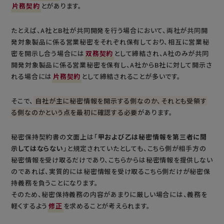
片務契約
とがあります。
たとえば、A社とB社が共同開発を行う場合において、両社が共同開
発対象製品に係る営業秘密をそれぞれ保有しており、相互に営業秘
密を開示し合う場合には
双務契約
として締結され、A社のみが共同
開発対象製品に係る営業秘密を保有し、A社からB社に対して開示さ
れる場合には
片務契約
として締結されることが多いです。
そこで、
自社が主に秘密情報を開示する側なのか、それとも受領す
る側なのかという点を最初に確認する必要
があります。
秘密保持契約書の文面上は「
甲および乙は秘密情報を第三者に開
示してはならない
」と規定されていたとしても、こちら側が相手方の
秘密情報を受け取るだけであり、こちらからは秘密情報を提供しない
のであれば、実質的には秘密情報を受け取るこちら側だけが秘密保
持義務を負うことになります。
そのため、秘密保持義務の内容があまりに厳しい場合には、義務を
軽くするよう
修正
を求めることが考えられます。