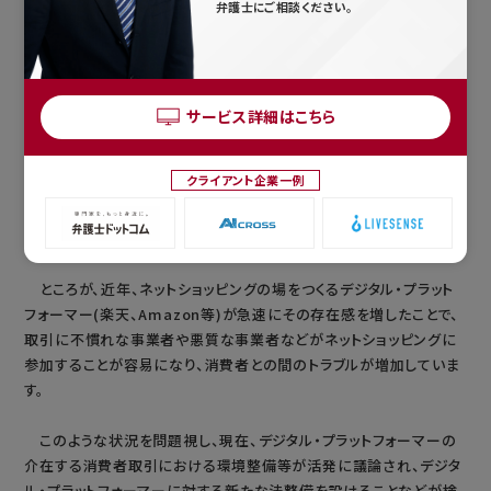
弁護士にご相談ください。
従来から、ネット通販、ネットショッピングは、画面上の指示に従っ
サービス詳細はこちら
てクリックするだけで契約が成立する等、商品選択や注文などをする
うえで消費者が誤認をしやすいという特徴が指摘されていました。そ
クライアント企業一例
のため、公正取引委員会は、これまで、ネットショッピングの表示につ
いてのガイドラインを公表するなど、消費者にとって必要な情報を正
確かつ明瞭に伝えるための活動をしてきました。
ところが、近年、ネットショッピングの場をつくるデジタル・プラット
フォーマー(楽天、Amazon等)が急速にその存在感を増したことで、
取引に不慣れな事業者や悪質な事業者などがネットショッピングに
参加することが容易になり、消費者との間のトラブルが増加していま
す。
このような状況を問題視し、現在、デジタル・プラットフォーマーの
介在する消費者取引における環境整備等が活発に議論され、デジタ
ル・プラットフォーマーに対する新たな法整備を設けることなどが検