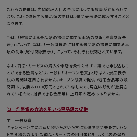
これらの提供は、内閣総理大臣の告示によって限度額が定められて
おり、これに違反する景品類の提供は、景品表示法に違反することと
なります。
①は、「懸賞による景品類の提供に関する事項の制限（懸賞制限告
示）」によって、②は、「一般消費者に対する景品類の提供に関する事
項の制限（総付制限告示）」によって、それぞれ規制されています。
なお、商品・サービスの購入や来店を条件とせずに誰でも申し込むこ
とができる懸賞などは、一般に「オープン懸賞」と呼ばれ、景品表示
法の規制は適用されません。オープン懸賞で提供できる金品等の最
高額は、以前は1000万円とされていましたが、現在は規制が撤廃さ
れているため、提供できる金品等に上限額の定めはありません。
⑴ ①懸賞の方法を用いる景品類の提供
ア 一般懸賞
キャンペーン中にお買い物いただいた方に抽選で商品券をプレゼン
トする場合のように、商品・サービスの利用者に対し、くじ等の偶然