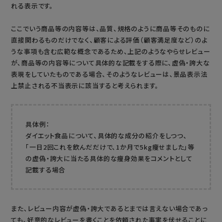
れる表示です。
ここでいう商品等の内容等は、品質、規格のように商品等そのものに
直接関わるものだけでなく、顧客による評価（顧客満足度など）のよ
うな事項も含む広範な概念であるため、上記のようなやらせレビュー
が、商品等の内容等について具体的な記載をする際に、虚偽・誇大な
表現をしていたものである場合、そのようなレビューは、景品表示法
上禁止される不当表示に該当すると考えられます。
具体例：
ダイエット食品について、具体的な成分の紹介をしつつ、
「一日2回これを飲んだだけで、1か月で5kg痩せました」等
の虚偽・誇大に当たる具体的な痩身効果をコメントとして
記載する場合
また、レビュー内容が虚偽・誇大であるとまでは言えない場合であっ
ても、好意的なレビューを書くことを依頼された事実を伏せることに