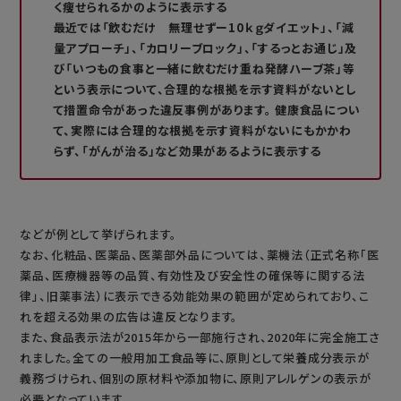
く痩せられるかのように表示する
最近では「飲むだけ 無理せずー10ｋｇダイエット」、「減
量アプローチ」、「カロリーブロック」、「するっとお通じ」及
び「いつもの食事と一緒に飲むだけ重ね発酵ハーブ茶」等
という表示について、合理的な根拠を示す資料がないとし
て措置命令があった違反事例があります。 健康食品につい
て、実際には合理的な根拠を示す資料がないにもかかわ
らず、「がんが治る」など効果があるように表示する
などが例として挙げられます。
なお、化粧品、医薬品、医薬部外品については、薬機法（正式名称「医
薬品、医療機器等の品質、有効性及び安全性の確保等に関する法
律」、旧薬事法）に表示できる効能効果の範囲が定められており、こ
れを超える効果の広告は違反となります。
また、食品表示法が2015年から一部施行され、2020年に完全施工さ
れました。全ての一般用加工食品等に、原則として栄養成分表示が
義務づけられ、個別の原材料や添加物に、原則アレルゲンの表示が
必要となっています。