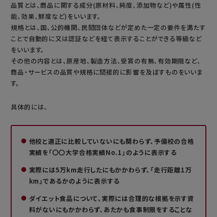
品質とは、商品に関する成分(原材料、純度、添加物など)や属性(性
能、効果、鮮度など)をいいます。
規格とは、国、公的機関、民間団体などが定めた一定の要件を満たす
ことで自動的に又は認証などを経て表示することができる等級など
をいいます。
その他の内容とは、原産地、製造方法、受賞の有無、有効期限など、
商品・サービスの品質や規格に間接的に影響を及ぼすものをいいま
す。
具体的には、
他校と適正に比較していないにも関わらず、予備校の合格
実績を「〇〇大学合格実績No.1」のように表示する
実際には5万km走行したにもかかわらず、「走行距離1万
km」であるかのように表示する
ダイエット食品について、実際には合理的な根拠を示す資
料がないにもかかわらず、あたかも食事制限をすることな