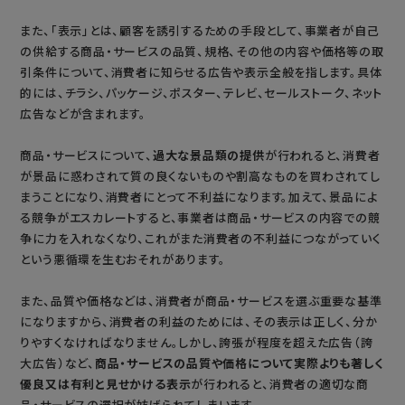
また、「表示」とは、顧客を誘引するための手段として、事業者が自己
の供給する商品・サービスの品質、規格、その他の内容や価格等の取
引条件について、消費者に知らせる広告や表示全般を指します。具体
的には、チラシ、パッケージ、ポスター、テレビ、セールストーク、ネット
広告などが含まれます。
商品・サービスについて、
過大な景品類の提供
が行われると、消費者
が景品に惑わされて質の良くないものや割高なものを買わされてし
まうことになり、消費者にとって不利益になります。加えて、景品によ
る競争がエスカレートすると、事業者は商品・サービスの内容での競
争に力を入れなくなり、これがまた消費者の不利益につながっていく
という悪循環を生むおそれがあります。
また、品質や価格などは、消費者が商品・サービスを選ぶ重要な基準
になりますから、消費者の利益のためには、その表示は正しく、分か
りやすくなければなりません。しかし、誇張が程度を超えた広告（誇
大広告）など、
商品・サービスの品質や価格について実際よりも著しく
優良又は有利と見せかける表示
が行われると、消費者の適切な商
品・サービスの選択が妨げられてしまいます。