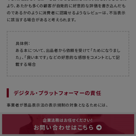
より、あたかも多くの顧客が自発的に好意的な評価を書き込んだも
のであるかのように消費者に認識せるようなレビューは、不当表示
に該当する場合があると考えられます。
具体例：
ある本について、出品者から依頼を受けて「ためになりまし
た」、「良い本です」などの好意的な感想をコメントとして記
載する場合
デジタル・プラットフォーマーの責任
事業者が景品表示法の表示規制の対象となるためには、
企業法務はお任せください！
お問い合わせはこちら
まず、当該事業者が、問題となる商品・役務を「供給」してい
るといえること（「供給主体性」が認められること）が必要で