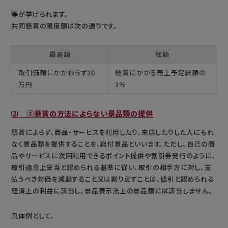
等が挙げられます。
共同懸賞の限度額は次の通りです。
最高額
総額
取引価額にかかわらず30
懸賞にかかる売上予定総額の
万円
3％
⑵ ②懸賞の方法によらない景品類の提供
懸賞によらず、商品・サービスを利用したり、来店したりした人にもれ
なく景品類を提供することを、総付景品といいます。ただし、自己の商
品やサービスに次回利用できるポイント提供や割引券発行のように、
取引通念上妥当と認められる基準に従い、取引の相手方に対し、支
払うべき対価を減額すること又は割り戻すことは、値引と認められる
経済上の利益に該当し、景品表示法上の景品類には該当しません。
具体例として、