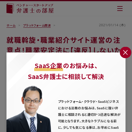
2021/01/14 (木)
ホーム
プラットフォーム関連
就職斡旋・職業紹介サイト運営の注
意点！職業安定法に【違反】しないた
めには
SaaS企業
のお悩みは、
SaaS弁護士に相談して解決
プラットフォーム・クラウド・SaaSビジネス
における法務のお悩みは、SaaSに強い弁
護士に相談されると適切かつ迅速な解決が
可能となります。大きなトラブルになる前
に、少しでも気になる事は、お早めにSaaS