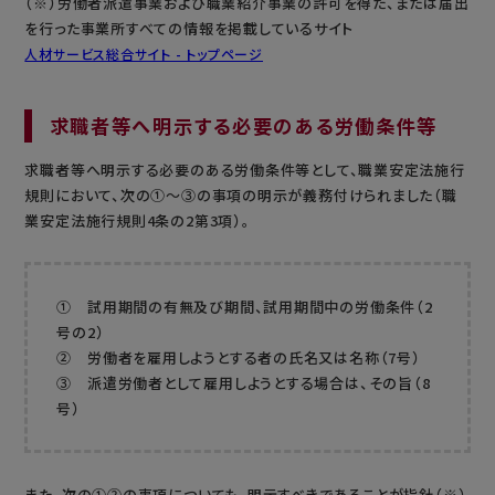
（※）労働者派遣事業および職業紹介事業の許可を得た、または届出
を行った事業所すべての情報を掲載しているサイト
人材サービス総合サイト - トップページ
求職者等へ明示する必要のある労働条件等
求職者等へ明示する必要のある労働条件等として、職業安定法施行
規則において、次の①～③の事項の明示が義務付けられました（職
業安定法施行規則4条の2第3項）。
① 試用期間の有無及び期間、試用期間中の労働条件（2
号の2）
② 労働者を雇用しようとする者の氏名又は名称（7号）
③ 派遣労働者として雇用しようとする場合は、その旨（8
号）
また、次の①②の事項についても、明示すべきであることが指針（※）