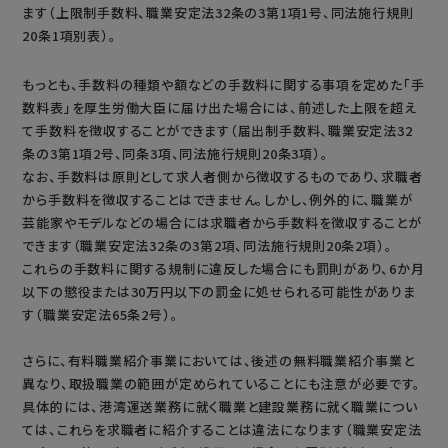
ます（上限制手数料、職業安定法32条の3第1項1号、同法施行規則
20条1項別表）。
もっとも、手数料の種類や額などの手数料に関する事項を定めた「手
数料表」を厚生労働大臣に届け出た場合には、前述した上限を超え
て手数料を徴収することができます（届出制手数料、職業安定法32
条の3第1項2号、同条3項、同法施行規則20条3項）。
なお、手数料は原則として求人者側から徴収するものであり、求職者
から手数料を徴収することはできません。しかし、例外的に、職業が
芸能家やモデルなどの場合には求職者から手数料を徴収することが
できます（職業安定法32条の3第2項、同法施行規則20条2項）。
これらの手数料に関する規制に違反した場合にも罰則があり、6か月
以下の懲役または30万円以下の罰金に処せられる可能性がありま
す（職業安定法65条2号）。
さらに、有料職業紹介事業においては、後述の無料職業紹介事業と
異なり、取扱職業の範囲が定められていることにも注意が必要です。
具体的には、港湾運送業務に就く職業と建設業務に就く職業につい
ては、これらを求職者に紹介することは違法になります（職業安定法