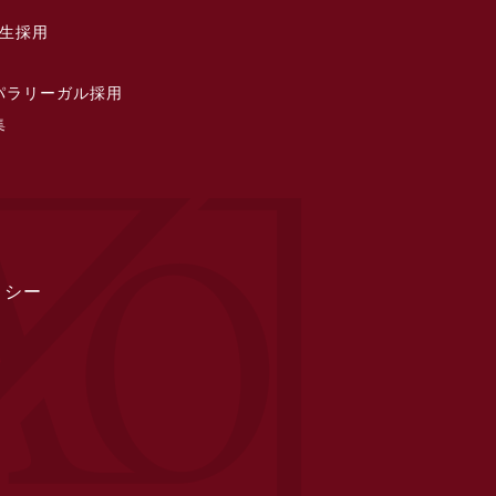
習生採用
パラリーガル採用
集
リシー