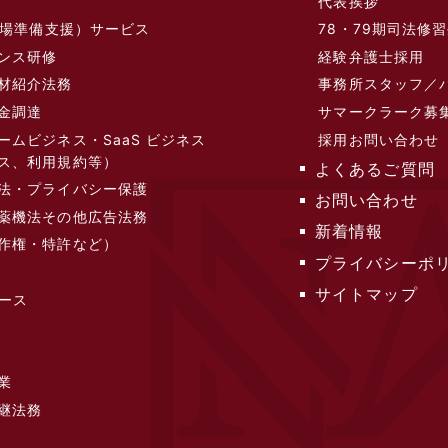
代表挨拶
（上場準備支援）サービス
78・79期司法修
ンス研修
経験弁護士採用
材紹介法務
事務所スタッフ／
金調達
サマークラーク募
ームビジネス・SaaS ビジネス
採用お問い合わせ
ス、利用規約等）
よくあるご質問
法・プライバシー保護
お問い合わせ
薬機法その他広告法務
新着情報
作権・特許など）
プライバシーポ
サイトマップ
バース
業
継法務