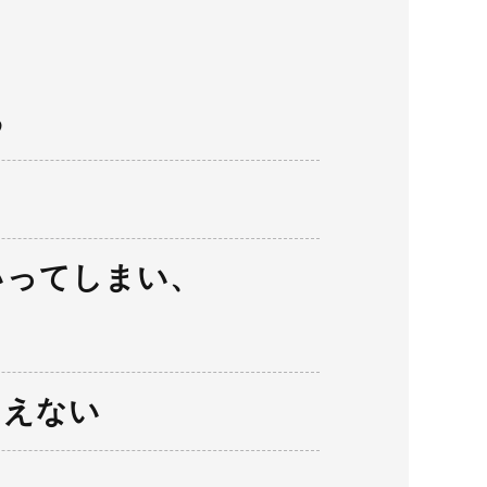
る
る
いってしまい、
らえない