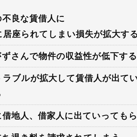
の不良な賃借人に
に居座られてしまい損失が拡大す
がずさんで物件の収益性が低下す
トラブルが拡大して賃借人が出て
る
に借地人、借家人に出ていっても