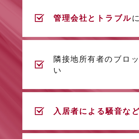
管理会社とトラブル
隣接地所有者のブロ
い
入居者による騒音な