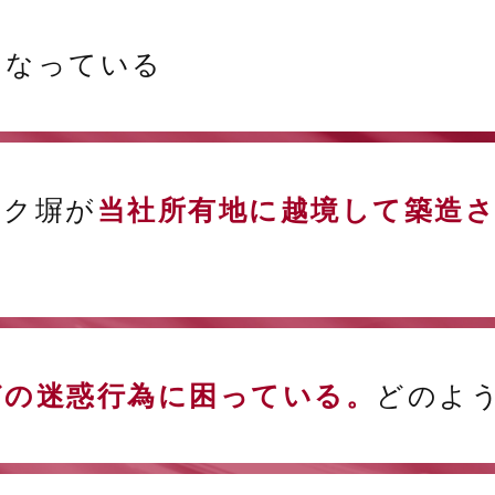
になっている
ック塀が
当社所有地に越境して築造
どの迷惑行為に困っている。
どのよ