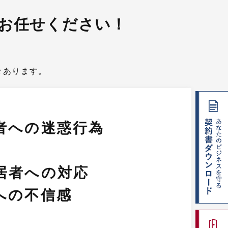
お任せください！
々あります。
者への迷惑行為
居者への対応
への不信感