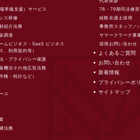
代表挨拶
（上場準備支援）サービス
78・79期司法修
ンス研修
経験弁護士採用
材紹介法務
事務所スタッフ／
金調達
サマークラーク募
ームビジネス・SaaS ビジネス
採用お問い合わせ
ス、利用規約等）
よくあるご質問
法・プライバシー保護
お問い合わせ
薬機法その他広告法務
新着情報
作権・特許など）
プライバシーポ
サイトマップ
バース
業
継法務