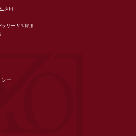
習生採用
パラリーガル採用
集
リシー