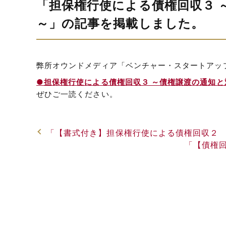
「担保権行使による債権回収３ 
～」の記事を掲載しました。
弊所オウンドメディア「ベンチャー・スタートアッ
●担保権行使による債権回収３ ～債権譲渡の通知
ぜひご一読ください。
「【書式付き】担保権行使による債権回収２
「【債権