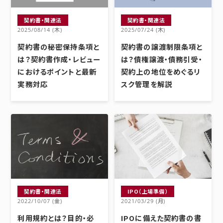
契約書・関連法
契約書・関連法
2025/08/14 (木)
2025/07/24 (木)
契約書の秘密保持条項と
契約書の譲渡制限条項と
は？契約書作成・レビュー
は？債権譲渡・債務引受・
におけるポイントと最新
契約上の地位をめぐるリ
実務対応
スク管理を解説
契約書・関連法
IPO（上場準備）
2022/10/07 (金)
2021/03/29 (月)
利用規約とは？目的・必
IPOに備えた契約書の書