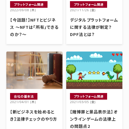
プラットフォーム関連
プラットフォーム関連
2022/09/08 (木)
2021/11/26 (金)
【今話題！】NFTとビジネ
デジタルプラットフォーム
ス ～NFTは「所有」できる
に関する法律が制定？
のか？～
DPF法とは？
会社の基本法
プラットフォーム関連
2021/04/01 (木)
2021/03/05 (金)
【新ビジネスを始めると
【賭博罪と景品表示法】オ
き】法律チェックのやり方
ンラインゲームの法律上
の問題点2