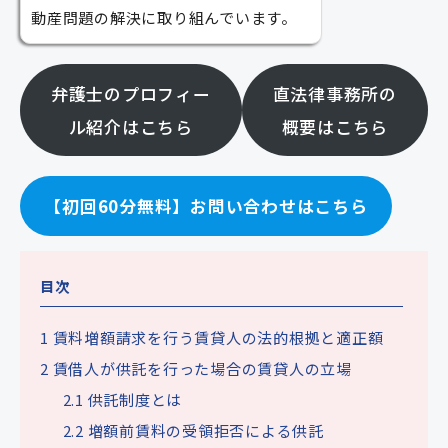
動産問題の解決に取り組んでいます。
弁護士のプロフィー
直法律事務所の
ル紹介はこちら
概要はこちら
【初回60分無料】お問い合わせはこちら
目次
1
賃料増額請求を行う賃貸人の法的根拠と適正額
2
賃借人が供託を行った場合の賃貸人の立場
2.1
供託制度とは
2.2
増額前賃料の受領拒否による供託