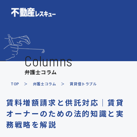
ホーム
費用について
Columns
解決事例
弁護士コラム
お客様の声
TOP
弁護士コラム
賃貸借トラブル
取扱業務
賃料増額請求と供託対応｜賃貸
賃貸借トラブル
不動産売買トラブ
オーナーのための法的知識と実
立ち退き交渉・再開発
紛争・建設工事ト
務戦略を解説
共有不動産トラブル
その他不動産トラ