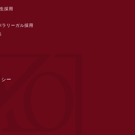
習生採用
パラリーガル採用
集
リシー