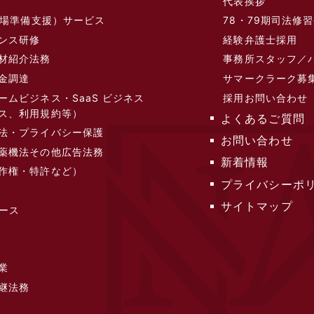
代表挨拶
（上場準備支援）サービス
78・79期司法修
ンス研修
経験弁護士採用
材紹介法務
事務所スタッフ／
金調達
サマークラーク募
ームビジネス・SaaS ビジネス
採用お問い合わせ
ス、利用規約等）
よくあるご質問
法・プライバシー保護
お問い合わせ
薬機法その他広告法務
新着情報
作権・特許など）
プライバシーポ
サイトマップ
バース
業
継法務