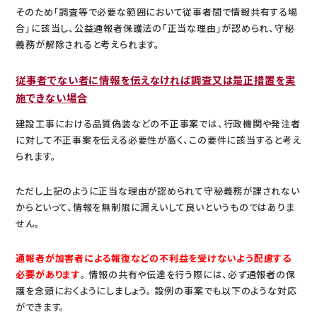
そのため「調査等で必要な範囲において従事者間で情報共有する場
合」に該当し、公益通報者保護法の「正当な理由」が認められ、守秘
義務が解除されると考えられます。
従事者でない者に情報を伝えなければ調査又は是正措置を実
施できない場合
建設工事における品質偽装などの不正事案では、行政機関や発注者
に対して不正事案を伝える必要性が高く、この要件に該当すると考え
られます。
ただし上記のように正当な理由が認められて守秘義務が課されない
からといって、情報を無制限に漏えいして良いというものではありま
せん。
通報者が加害者による報復などの不利益を受けないよう配慮する
必要があります
。 情報の共有や伝達を行う際には、必ず通報者の保
護を念頭におくようにしましょう。 設例の事案でも以下のような対応
ができます。