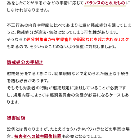
為をしたことがあるかなどの事情に応じて
バランスのとれたもの
に
しなければなりません。
不正行為の内容や程度に比べてあまりに重い懲戒処分を課してしま
うと、懲戒処分が違法・無効となってしまう可能性があります。
そうなると
処分対象者から労働審判や訴訟などを起こされるリスク
もあるので、そういったことのないよう慎重に対応しましょう。
懲戒処分の手続き
懲戒処分をするときには、就業規則などで定められた適正な手続き
を踏む必要があります。
そもそも対象者の行動が懲戒規定に抵触していることが必要です
し、規定内容によっては懲罰委員会の決議が必要になるケースもあ
ります。
被害回復
設例とは異なりますが、たとえばセクハラやパワハラなどの事案の場
合、
被害者への被害回復措置
も必要となるでしょう。