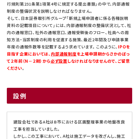
行規則第231条第1項第4号に規定する提出書類」の中で、内部通報
制度の整備状況を説明しなければなりません。
そして、日本証券取引所グループ「新規上場申請者に係る各種説明
資料の記載項目について」には、内部通報制度の整備状況として、社
内の通報窓口、社外の通報窓口、通報受領後のフロー、社員への周
知方法・当該制度の利用を促進する施策、最近2年間及び申請事業
年度の通報件数等を記載するよう求めています。 このように、
IPOを
目指す企業においては、
内部通報制度
を上場申請期からさかのぼっ
て２年前（N－２期）から
必ず設置
しなければなりませんので、ご留意
ください
。
設例
建設会社であるA社はB市における区画整理事業の地盤改良
工事を担当していました。
しかし、この工事において、Ａ社は施工データを改ざんし、施工