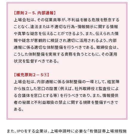
【原則２－５．内部通報】
上場会社は、その従業員等が、不利益を被る危険を懸念する
ことなく、違法または不適切な行為・情報開示に関する情報
や真摯な疑念を伝えることができるよう、また、伝えられた情
報や疑念が客観的に検証され適切に活用されるよう、内部
通報に係る適切な体制整備を行うべきである。取締役会は、
こうした体制整備を実現する責務を負うとともに、その運用
状況を監督すべきである。
【補充原則２－５①】
上場会社は、内部通報に係る体制整備の一環として、経営陣
から独立した窓口の設置（例えば、社外取締役と監査役によ
る合議体を窓口とする等）を行うべきであり、また、情報提供
者の秘匿と不利益取扱の禁止に関する規律を整備すべきで
ある。
また、IPOをする企業は、上場申請時に必要な「有価証券上場規程施