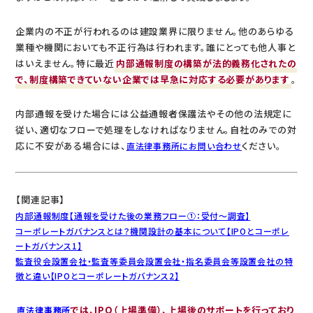
企業内の不正が行われるのは建設業界に限りません。他のあらゆる
業種や機関においても不正行為は行われます。誰にとっても他人事と
はいえません。特に最近
内部通報制度の構築が法的義務化されたの
で、制度構築できていない企業では早急に対応する必要があります
。
内部通報を受けた場合には公益通報者保護法やその他の法規定に
従い、適切なフローで処理をしなければなりません。自社のみでの対
応に不安がある場合には、
ください。
直法律事務所にお問い合わせ
【関連記事】
内部通報制度【通報を受けた後の業務フロー①：受付～調査】
コーポレートガバナンスとは？機関設計の基本について【IPOとコーポレ
ートガバナンス1】
監査役会設置会社・監査等委員会設置会社・指名委員会等設置会社の特
徴と違い【IPOとコーポレートガバナンス2】
では、IPO（上場準備）、上場後のサポートを行っており
直法律事務所