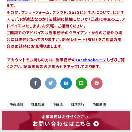
ます。
その他、プラットフォーム、クラウド、SaaSビジネスについて、ビジネ
スモデルが適法なのか（法規制に抵触しないか）迅速に審査の上、ア
ドバイスいたします。お気軽にご相談ください。
ご面談でのアドバイスは当事務所のクライアントからのご紹介の場
合には無料となっておりますが、別途レポート（有料）をご希望の場
合は面談時にお見積り致します。
アカウントをお持ちの方は、当事務所の
もぜひご覧
Facebookページ
ください。記事掲載等のお知らせをアップしております。
事前通知
株主総会
下請法
自炊代行
情報漏洩
家賃増額
損害賠償条項
通知条項
フリーランス法
企業法務はお任せください！
お問い合わせはこちら
懲戒処分
アンチ・サンド
BPO
事後通知
契約書審査
労働条件の変更
IPO
内部通報制度
利息
企業法務