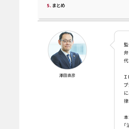
まとめ
監
代
澤田直彦
Ｉ
プ
に
律
本
「