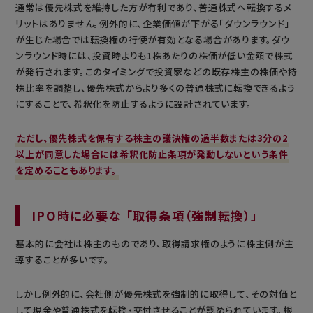
通常は優先株式を維持した方が有利であり、普通株式へ転換するメ
リットはありません。例外的に、企業価値が下がる「ダウンラウンド」
が生じた場合では転換権の行使が有効となる場合があります。ダウ
ンラウンド時には、投資時よりも1株あたりの株価が低い金額で株式
が発行されます。このタイミングで投資家などの既存株主の株価や持
株比率を調整し、優先株式からより多くの普通株式に転換できるよう
にすることで、希釈化を防止するように設計されています。
ただし、優先株式を保有する株主の議決権の過半数または3分の2
以上が同意した場合には希釈化防止条項が発動しないという条件
を定めることもあります。
IPO時に必要な 「取得条項（強制転換）」
基本的に会社は株主のものであり、取得請求権のように株主側が主
導することが多いです。
しかし例外的に、会社側が優先株式を強制的に取得して、その対価と
して現金や普通株式を転換・交付させることが認められています。根