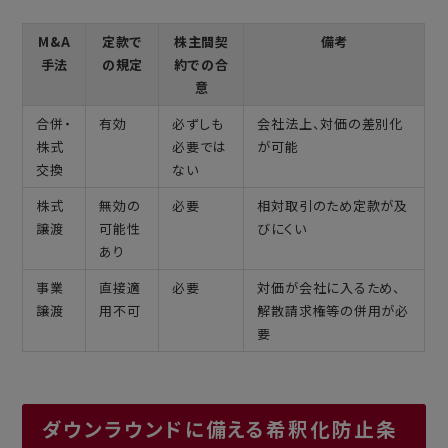
M&A
定款で
株主間契
備考
手法
の規定
約での合
意
合併・
有効
必ずしも
会社法上、対価の差別化
株式
必要では
が可能
交換
ない
株式
無効の
必要
相対取引のため定款が及
譲渡
可能性
びにくい
あり
事業
直接適
必要
対価が会社に入るため、
譲渡
用不可
解散請求権等の併用が必
要
ダウンラウンドに備える希釈化防止条