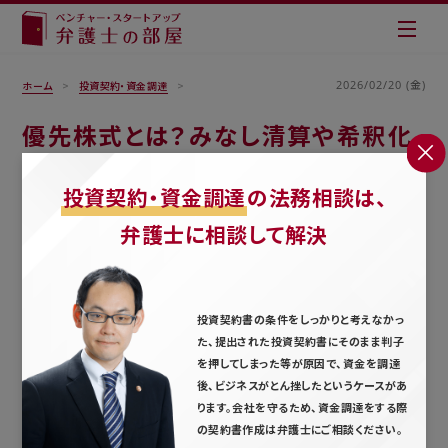
2026/02/20 (金)
ホーム
投資契約・資金調達
優先株式とは？みなし清算や希釈化
防止などスタートアップ資金調達の
投資契約・資金調達
の法務相談は、
重要設計を解説
弁護士に相談して解決
投資契約書の条件をしっかりと考えなかっ
た、提出された投資契約書にそのまま判子
を押してしまった等が原因で、資金を調達
後、ビジネスがとん挫したというケースがあ
ります。会社を守るため、資金調達をする際
の契約書作成は弁護士にご相談ください。