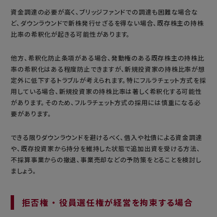
資金調達の必要が高く、ブリッジファンドでの調達も困難な場合な
ど、ダウンラウンドで新株発行せざるを得ない場合、既存株主の持株
比率の希釈化が起きる可能性があります。
他方、希釈化防止条項がある場合、発動権のある既存株主の持株比
率の希釈化はある程度防止できますが、新規投資家の持株比率が想
定外に低下するトラブルが考えられます。特にフルラチェット方式を採
用している場合、新規投資家の持株比率は著しく希釈化する可能性
があります。そのため、フルラチェット方式の採用には慎重になる必
要があります。
できる限りダウンラウンドを避けるべく、借入や社債による資金調達
や、既存投資家から持分を維持した状態で追加出資を受ける方法、
不採算事業からの撤退、事業売却などの予防策をとることを検討し
ましょう。
拒否権 ・ 役員選任権が経営を拘束する場合