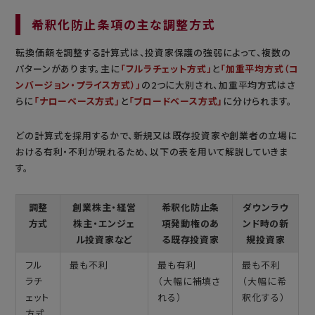
希釈化防止条項の主な調整方式
転換価額を調整する計算式は、投資家保護の強弱によって、複数の
パターンがあります。主に
「フルラチェット方式」
と
「加重平均方式（コ
ンバージョン・プライス方式）」
の2つに大別され、加重平均方式はさ
らに
「ナローベース方式」
と
「ブロードベース方式」
に分けられます。
どの計算式を採用するかで、新規又は既存投資家や創業者の立場に
おける有利・不利が現れるため、以下の表を用いて解説していきま
す。
調整
創業株主・経営
希釈化防止条
ダウンラウ
方式
株主・エンジェ
項発動権のあ
ンド時の新
ル投資家など
る既存投資家
規投資家
フル
最も不利
最も有利
最も不利
ラチ
（大幅に補填さ
（大幅に希
ェット
れる）
釈化する）
方式