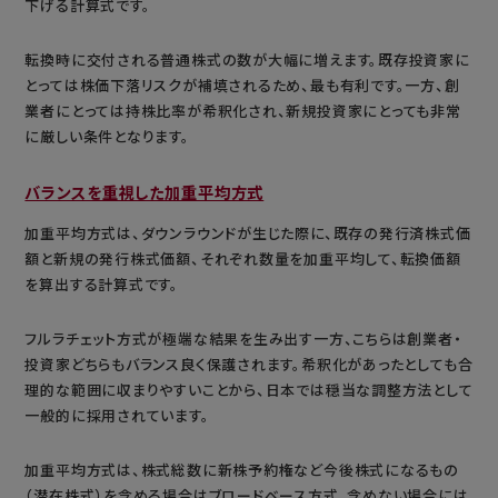
下げる計算式です。
転換時に交付される普通株式の数が大幅に増えます。既存投資家に
とっては株価下落リスクが補填されるため、最も有利です。一方、創
業者にとっては持株比率が希釈化され、新規投資家にとっても非常
に厳しい条件となります。
バランスを重視した加重平均方式
加重平均方式は、ダウンラウンドが生じた際に、既存の発行済株式価
額と新規の発行株式価額、それぞれ数量を加重平均して、転換価額
を算出する計算式です。
フルラチェット方式が極端な結果を生み出す一方、こちらは創業者・
投資家どちらもバランス良く保護されます。希釈化があったとしても合
理的な範囲に収まりやすいことから、日本では穏当な調整方法として
一般的に採用されています。
加重平均方式は、株式総数に新株予約権など今後株式になるもの
（潜在株式）を含める場合はブロードベース方式、含めない場合には