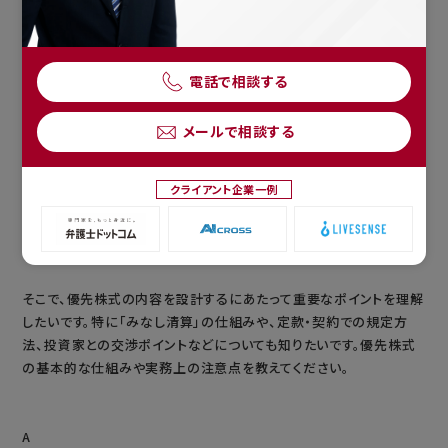
電話で相談する
メールで相談する
Q
スタートアップを経営しており、ベンチャーキャピタルからの資金調達
を検討中です。しかし、優先株式の発行を条件とする契約内容が複雑
クライアント企業一例
で理解しきれず、判断に悩んでいます。「みなし清算」や「希釈化防止」
という用語もよくわからず、将来的に自分の持株比率にどう影響する
のかも不安です。
そこで、優先株式の内容を設計するにあたって重要なポイントを理解
したいです。特に「みなし清算」の仕組みや、定款・契約での規定方
法、投資家との交渉ポイントなどについても知りたいです。優先株式
の基本的な仕組みや実務上の注意点を教えてください。
A