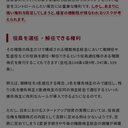
営をコントロールしたい場合には重要な権利です。
しかし、あまりに
強い権利を設定してしまうと、経営の機動性が損なわれるリスクが考
えられます。
役員を選任 ・ 解任できる権利
その種類の株主だけで構成される種類株主総会において取締役や
監査役などの役員を選任・解任できるという役員選任権のある種類
株式を発行することもできます（会社法108条1項9号、347条、339
条）。
例えば、取締役を3名選任する場合、1名を優先株主のみで選任し、残
り2名を優先株主と普通株主の合同の株主総会で選任するといった
優先株主に有利なルールが導入できるようになるのです。
ただし、日本におけるスタートアップ投資の実務においては、役員選
任権を種類株式の内容として定款に定める例は少ないようです。定
款に定めてしまうと変更手続きや今後の種類株主総会の開催が煩雑