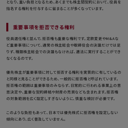
となり、重い負担となるため、あくまでも株主間契約において、役員を
指名する権利を付与するに留まることが多くなっています。
重要事項を拒否できる権利
役員選任権と並んで、拒否権も重要な権利です。定款変更やM&Aな
ど重要事項について、通常の株主総会や取締役会の決議だけでは足
りず、種類株主総会での決議もなければ、適法に実行することができ
なくなるのです。
優先株主が重要事項に対して拒否する権利を実質的に有しているの
と同様と見ることができるため、一般的に拒否権と呼ばれています。
拒否権の範囲は重要事項のみならず、日常的に行われる事業上の意
思決定や、重要な契約締結や財産の売買なども含まれます。拒否権
の対象範囲を広く設定しすぎないように、慎重な検討が必要です。
このような負担もあって、日本では優先株式に拒否権を設定しない
傾向にあり、広く普及していません。