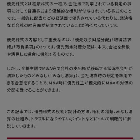
優先株式とは種類株式の一種で、会社法で列挙されている特定の事
項に対して普通株式より優越的な権利が付与されている株式のこと
です。一般的に配当などの経済面で優先されている代わりに、議決権
など会社の経営面が制限されていることが多くなっています。
優先株式の内容として重要なのは、「優先残余財産分配」「取得請求
権」「取得条項」の3つです。優先残余財産分配は、本来、会社を解散
や清算した場合に機能するものです。
しかし、全株主間でM&A等で会社の支配権が移転する状況を会社が
清算したものとみなし（「みなし清算」）、会社清算時の規定を準用で
きる合意をすることで、M&A時に優先株主が優先的にM&Aの対価の
分配を受けることができます。
この記事では、優先株式の役割と設計の方法、権利の種類、みなし清
算の仕組み、トラブルになりやすいポイントなどについて網羅的に解
説していきます。