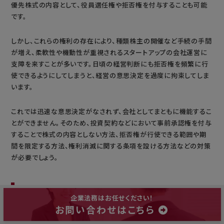
優先株式の内容として、役員選任権や拒否権を付与することも可能
です。
しかし、これらの権利の存在により、種類株主の開催など手続の手間
が増え、柔軟性や機動性が重視されるスタートアップの会社運営に
支障を来すことが多いです。日頃の経営判断にも拒否権を頻繁に行
使できるようにしてしまうと、経営の意思決定を過度に拘束してしま
います。
これでは迅速な意思決定がなされず、会社としてまともに機能するこ
とができません。そのため、投資契約などにおいて事前承認権を付与
することで株式の内容としない方法、拒否権が行使できる範囲や期
間を限定する方法、権利消滅に関する条項を設ける方法などの対策
が必要でしょう。
IPO直前で条件調整が必要になる場合
企業法務はお任せください！
お問い合わせはこちら
IPO直前で条件調整が必要になる場合があります。取得条項や転換
条件、定款などについて変更や調整が必要になるなどです。