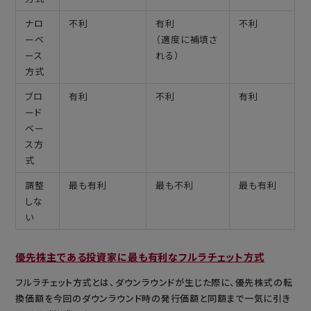
ナロ
不利
有利
不利
ーベ
（適度に補填さ
ース
れる）
方式
ブロ
有利
不利
有利
ード
ベー
ス方
式
調整
最も有利
最も不利
最も有利
しな
い
優先株主である投資家に最も有利なフルラチェット方式
フルラチェット方式とは、ダウンラウンドが生じた際に、優先株式の転
換価額を今回のダウンラウンド時の発行価額と同額まで一気に引き