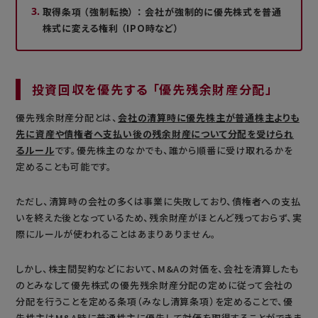
取得条項 （強制転換） ： 会社が強制的に優先株式を普通
株式に変える権利 （IPO時など）
投資回収を優先する 「優先残余財産分配」
優先残余財産分配とは、
会社の清算時に優先株主が普通株主よりも
先に資産や債権者へ支払い後の残余財産について分配を受けられ
るルール
です。優先株主のなかでも、誰から順番に受け取れるかを
定めることも可能です。
ただし、清算時の会社の多くは事業に失敗しており、債権者への支払
いを終えた後となっているため、残余財産がほとんど残っておらず、実
際にルールが使われることはあまりありません。
しかし、株主間契約などにおいて、M&Aの対価を、会社を清算したも
のとみなして優先株式の優先残余財産分配の定めに従って会社の
分配を行うことを定める条項（みなし清算条項）を定めることで、優
先株主はM&A時に普通株主に優先して対価を取得することができま