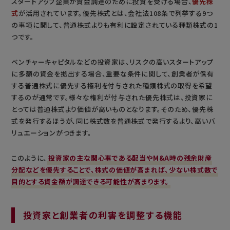
スタートアップ企業が資金調達のために投資を受ける場合、
優先株
式
が活用されています。優先株式とは、会社法108条で列挙する9つ
の事項に関して、普通株式よりも有利に設定されている種類株式の1
つです。
ベンチャーキャピタルなどの投資家は、リスクの高いスタートアップ
に多額の資金を拠出する場合、重要な条件に関して、創業者が保有
する普通株式に優先する権利を付与された種類株式の取得を希望
するのが通常です。様々な権利が付与された優先株式は、投資家に
とっては普通株式より価値が高いものとなります。そのため、優先株
式を発行するほうが、同じ株式数を普通株式で発行するより、高いバ
リュエーションがつきます。
このように、
投資家の主な関心事である配当やM&A時の残余財産
分配などを優先することで、株式の価値が高まれば、少ない株式数で
目的とする資金額が調達できる可能性が高まります。
投資家と創業者の利害を調整する機能