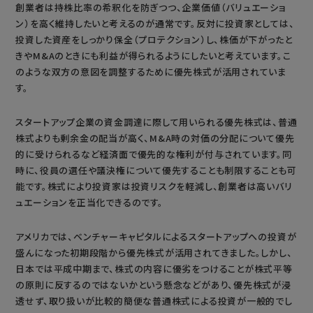
創業者は持株比率の希釈化を防ぎつつ、企業価値（バリュエーショ
ン）を高く維持したいと考えるのが通常です。反対に投資家としては、
投資した資産をしっかり保全（プロテクション）し、株価が下がったと
きやM&Aのときにも利益が得られるようにしたいと考えています。こ
のような双方の意図を調整するために優先株式が活用されていま
す。
スタートアップ企業の資金調達に際して用いられる優先株式は、普通
株式よりも剰余金の配当が高く、M&A時の対価の分配について優先
的に受けられるなど経済面で優先的な権利が付与されています。同
時に、役員の選任や議決権について優先することも制限することも可
能です。株式により投資家は投資リスクを軽減し、創業者は高いバリ
ュエーションを正当化できるのです。
アメリカでは、ベンチャーキャピタルによるスタートアップへの投資が
盛んになった初期段階から優先株式が活用されてきました。しかし、
日本では平成中期まで、株式の内容に優劣をつけることが株式平等
の原則に反するのではないかという懸念などがあり、優先株式が浸
透せず、取り扱いが比較的簡便な普通株式による投資が一般的でし