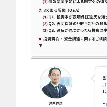
情報開示不足による想定外の違
よくある質問 （Q&A）
Q1. 投資家が表明保証違反を
Q2. 表明保証の「発行会社の知
Q3. 違反が見つかったら投資は
投資契約 ・ 資金調達に関するご相
で
監
代
澤田直彦
Ｉ