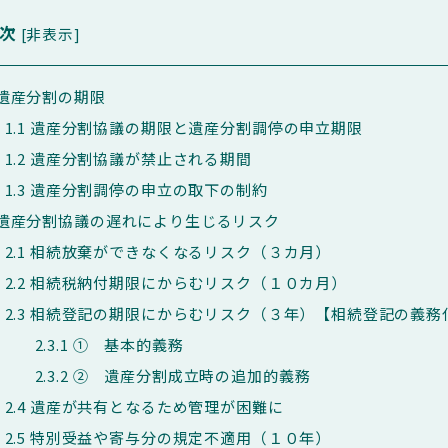
次
[
非表示
]
遺産分割の期限
1.1
遺産分割協議の期限と遺産分割調停の申立期限
1.2
遺産分割協議が禁止される期間
1.3
遺産分割調停の申立の取下の制約
遺産分割協議の遅れにより生じるリスク
2.1
相続放棄ができなくなるリスク（３カ月）
2.2
相続税納付期限にからむリスク（１０カ月）
2.3
相続登記の期限にからむリスク（３年）【相続登記の義務
2.3.1
① 基本的義務
2.3.2
② 遺産分割成立時の追加的義務
2.4
遺産が共有となるため管理が困難に
2.5
特別受益や寄与分の規定不適用（１０年）