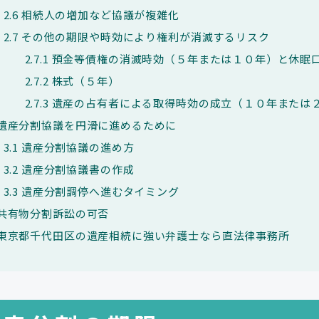
2.6
相続人の増加など協議が複雑化
2.7
その他の期限や時効により権利が消滅するリスク
2.7.1
預金等債権の消滅時効（５年または１０年）と休眠
2.7.2
株式（５年）
2.7.3
遺産の占有者による取得時効の成立（１０年または
遺産分割協議を円滑に進めるために
3.1
遺産分割協議の進め方
3.2
遺産分割協議書の作成
3.3
遺産分割調停へ進むタイミング
共有物分割訴訟の可否
東京都千代田区の遺産相続に強い弁護士なら直法律事務所