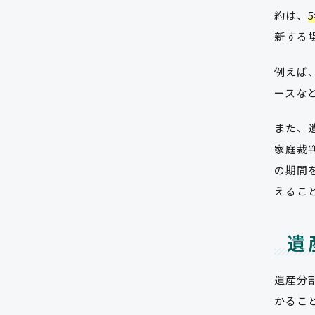
約は、
新する
例えば
ースな
また、
家庭裁
の期間
えるこ
遺
遺産分
かるこ