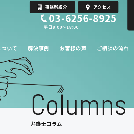
事務所紹介
アクセス
03-6256-8925
平日9:00～18:00
ホーム
について
解決事例
費用について
お客様の声
ご相談の流れ
解決事例
お客様の声
トラブル
遺留分のトラブル
取扱業務
相続税・事業承継対策
Columns
遺言書作成
その他
遺産分割のトラブル
遺留分のトラブル
相続放棄
相続税・事業承継対策
弁護士コラム
家族信託・遺言書作成
その他