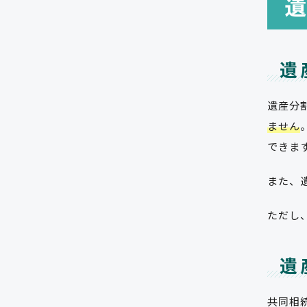
遺
遺産分
ません
できま
また、
ただし
遺
共同相