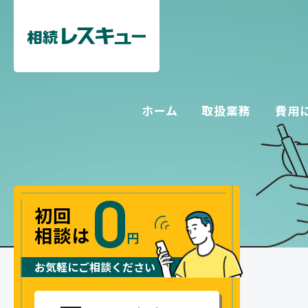
ホーム
取扱業務
費用
遺産分割の
相続放棄
初回
家族信託・
相談は
円
お気軽にご相談ください