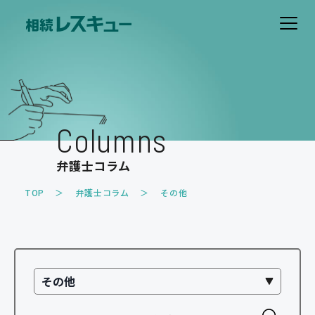
ホーム
費用について
Columns
解決事例
弁護士コラム
お客様の声
TOP
弁護士コラム
その他
取扱業務
遺産分割のトラブル
遺留分のトラブル
相続放棄
相続税・事業承継対策
家族信託・遺言書作成
その他