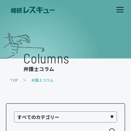
ホーム
費用について
Columns
解決事例
弁護士コラム
お客様の声
TOP
弁護士コラム
取扱業務
遺産分割のトラブル
遺留分のトラブル
相続放棄
相続税・事業承継対策
家族信託・遺言書作成
その他