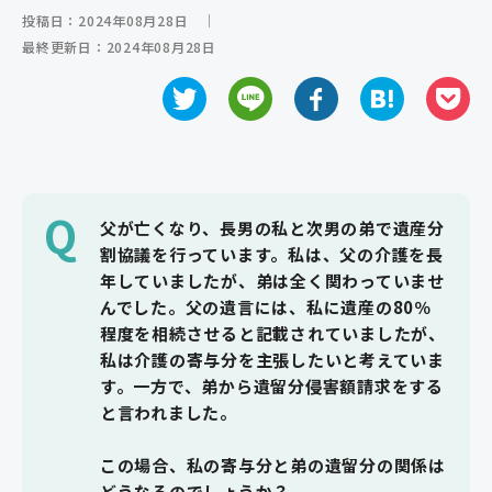
投稿日：2024年08月28日
｜
ご相談の流れ
最終更新日：2024年08月28日
よくあるご質問
弁護士紹介
弁護士コラム
Q
事務所紹介
父が亡くなり、長男の私と次男の弟で遺産分
割協議を行っています。私は、父の介護を長
アクセス
年していましたが、弟は全く関わっていませ
んでした。父の遺言には、私に遺産の80％
お問い合わせ
程度を相続させると記載されていましたが、
私は介護の寄与分を主張したいと考えていま
す。一方で、弟から遺留分侵害額請求をする
と言われました。
この場合、私の寄与分と弟の遺留分の関係は
どうなるのでしょうか？