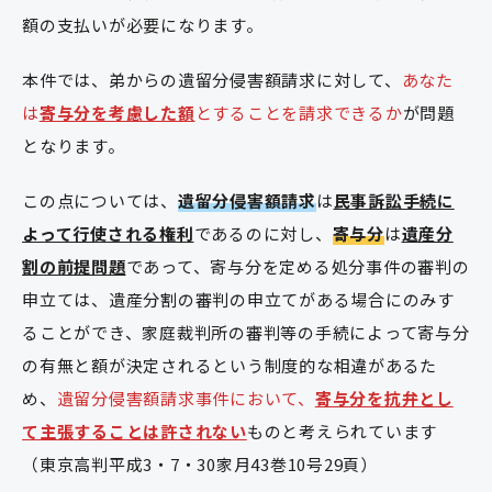
額の支払いが必要になります。
本件では、弟からの遺留分侵害額請求に対して、
あなた
は
寄与分を考慮した額
とすることを請求できるか
が問題
となります。
この点については、
遺留分侵害額請求
は
民事訴訟手続に
よって行使される権利
であるのに対し、
寄与分
は
遺産分
割の前提問題
であって、寄与分を定める処分事件の審判の
申立ては、遺産分割の審判の申立てがある場合にのみす
ることができ、家庭裁判所の審判等の手続によって寄与分
の有無と額が決定されるという制度的な相違があるた
め、
遺留分侵害額請求事件において、
寄与分を抗弁とし
て主張することは許されない
ものと考えられています
（東京高判平成3・7・30家月43巻10号29頁）