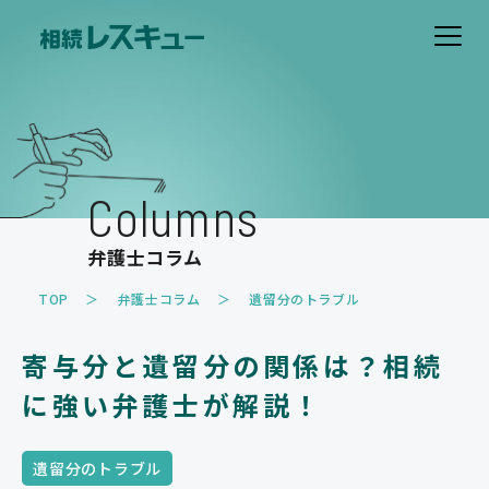
ホーム
費用について
Columns
解決事例
弁護士コラム
お客様の声
TOP
弁護士コラム
遺留分のトラブル
取扱業務
寄与分と遺留分の関係は？相続
遺産分割のトラブル
遺留分のトラブル
に強い弁護士が解説！
相続放棄
相続税・事業承継対策
家族信託・遺言書作成
その他
遺留分のトラブル