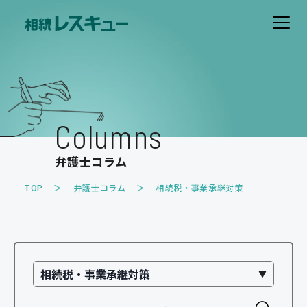
ホーム
費用について
Columns
解決事例
弁護士コラム
お客様の声
TOP
弁護士コラム
相続税・事業承継対策
取扱業務
遺産分割のトラブル
遺留分のトラブル
相続放棄
相続税・事業承継対策
家族信託・遺言書作成
その他