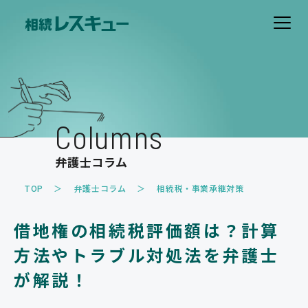
ホーム
費用について
Columns
解決事例
弁護士コラム
お客様の声
TOP
弁護士コラム
相続税・事業承継対策
取扱業務
借地権の相続税評価額は？計算
遺産分割のトラブル
遺留分のトラブル
方法やトラブル対処法を弁護士
相続放棄
相続税・事業承継対策
が解説！
家族信託・遺言書作成
その他