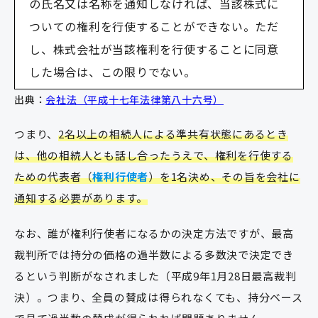
の氏名又は名称を通知しなければ、当該株式に
ついての権利を行使することができない。ただ
し、株式会社が当該権利を行使することに同意
した場合は、この限りでない。
出典：
会社法（平成十七年法律第八十六号）
つまり、
2名以上の相続人による準共有状態にあるとき
は、他の相続人とも話し合ったうえで、権利を行使する
ための代表者（
権利行使者
）を1名決め、その旨を会社に
通知する必要があります。
なお、誰が権利行使者になるかの決定方法ですが、最高
裁判所では持分の価格の過半数による多数決で決定でき
るという判断がなされました（平成9年1月28日最高裁判
決）。つまり、全員の賛成は得られなくても、持分ベース