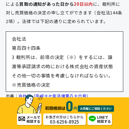
による
買取の通知があった日から
20日以内
に、裁判所に
対し売買価格の決定の申し立てができます（会社法144条
2項）。法律では下記の通りに定められています。
会社法
第百四十四条
3 裁判所は、前項の決定（※）をするには、譲
渡等承認請求の時における株式会社の資産状態
その他一切の事情を考慮しなければならない。
※売買価格の決定
出典：
会社法（平成十七年法律第八十六号）
初回相談は
円
お気軽にご相談ください
一方、
株主が申し立てをしなかった場合、最終的には一
お急ぎの方はこちらから
メールで
LINEで
株当たり純資産額に当該株式の数を乗じて得た額（供託
03-6256-8925
相談する
相談する
した金額）が売買価格となる仕組みです。
その後、株式