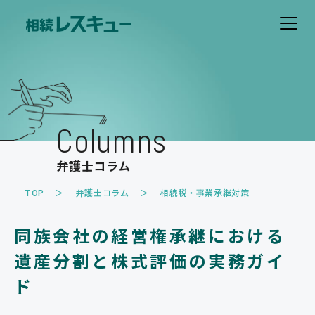
ホーム
費用について
Columns
解決事例
弁護士コラム
お客様の声
TOP
弁護士コラム
相続税・事業承継対策
取扱業務
同族会社の経営権承継における
遺産分割のトラブル
遺留分のトラブル
遺産分割と株式評価の実務ガイ
相続放棄
相続税・事業承継対策
ド
家族信託・遺言書作成
その他