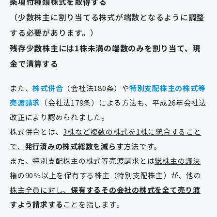
条項付種類株式を取得する
（少数株主に割り当てる株式が端数となるように調整
する必要があります。）
残存少数株主には1株未満の端数のみを割り当て、現
金で清算する
また、
株式併合
（会社法180条）や
特別支配株主の株式等
売渡請求
（会社法179条）による方法も、平成26年会社法
改正により認められました。
株式併合とは、
3株など複数の株式を1株に統合すること
で、
発行済みの株式総数を減らす
方法
です。
また、特別支配株主の株式等売渡請求とは
総株主の議決
権の90％以上を保有する株主（特別支配株主）が、他の
株主全員に対し、
保有するその会社の株式を全て売り渡
すよう請求する
こと
を指します。