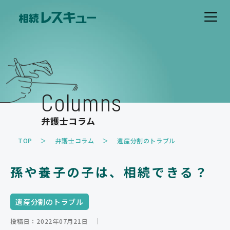
ホーム
費用について
Columns
解決事例
弁護士コラム
お客様の声
TOP
弁護士コラム
遺産分割のトラブル
取扱業務
孫や養子の子は、相続できる？
遺産分割のトラブル
遺留分のトラブル
相続放棄
相続税・事業承継対策
遺産分割のトラブル
家族信託・遺言書作成
その他
投稿日：2022年07月21日
｜