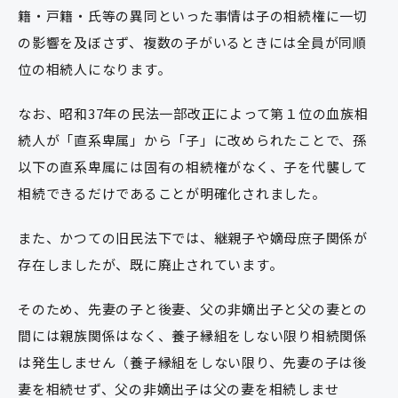
籍・戸籍・氏等の異同といった事情は子の相続権に一切
の影響を及ぼさず、複数の子がいるときには全員が同順
位の相続人になります。
なお、昭和37年の民法一部改正によって第１位の血族相
続人が「直系卑属」から「子」に改められたことで、孫
以下の直系卑属には固有の相続権がなく、子を代襲して
相続できるだけであることが明確化されました。
また、かつての旧民法下では、継親子や嫡母庶子関係が
存在しましたが、既に廃止されています。
そのため、先妻の子と後妻、父の非嫡出子と父の妻との
間には親族関係はなく、養子縁組をしない限り相続関係
は発生しません（養子縁組をしない限り、先妻の子は後
妻を相続せず、父の非嫡出子は父の妻を相続しませ