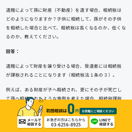
遺贈によって孫に財産（不動産）を遺す場合、相続税は
どのようになりますか？子供に相続して、孫がその子供
を相続した場合と比べて、相続税は高くなるのか、低くな
るのか、教えてください。
回答：
遺贈によって財産を譲り受ける場合、受遺者には相続税
が課税されることになります（相続税法１条の３）。
例えば、ある財産が子へ相続され、更にその子が死亡し
て孫へ相続されたような事例を考えた場合、相続税課税
されるだけの財産がある場合には、子への相続時と孫へ
初回相談は
円
お気軽にご相談ください
の相続時の合計２回相続税が課税されることになりま
お急ぎの方はこちらから
メールで
LINEで
03-6256-8925
相談する
相談する
す。