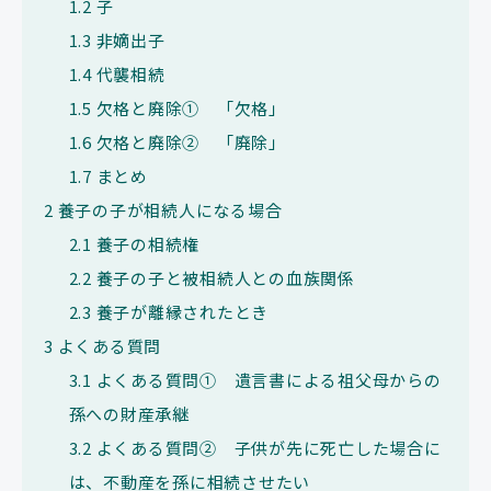
1.2
子
1.3
非嫡出子
1.4
代襲相続
1.5
欠格と廃除① 「欠格」
1.6
欠格と廃除② 「廃除」
1.7
まとめ
2
養子の子が相続人になる場合
2.1
養子の相続権
2.2
養子の子と被相続人との血族関係
2.3
養子が離縁されたとき
3
よくある質問
3.1
よくある質問① 遺言書による祖父母からの
孫への財産承継
3.2
よくある質問② 子供が先に死亡した場合に
は、不動産を孫に相続させたい