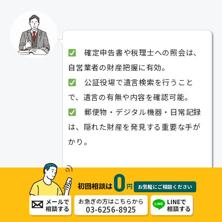
確定申告書や税理士への照会は、
自営業者の財産把握に有効。
公証役場で遺言検索を行うこと
で、遺言の有無や内容を確認可能。
郵便物・デジタル機器・日常記録
は、隠れた財産を発見する重要な手が
かり。
主要財産の調査に加え、こうした補足
的な方法を組み合わせることで、より
初回相談は
円
お気軽にご相談ください
漏れのない相続財産調査が実現しま
お急ぎの方はこちらから
メールで
LINEで
03-6256-8925
相談する
相談する
す。