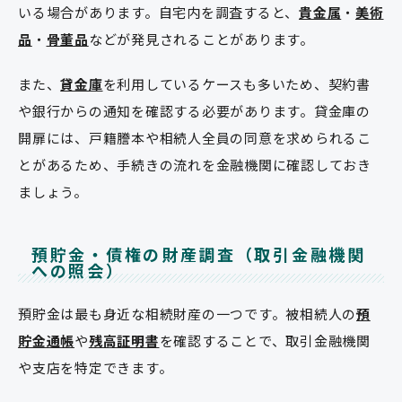
いる場合があります。自宅内を調査すると、
貴金属
・
美術
品
・
骨董品
などが発見されることがあります。
また、
貸金庫
を利用しているケースも多いため、契約書
や銀行からの通知を確認する必要があります。貸金庫の
開扉には、戸籍謄本や相続人全員の同意を求められるこ
とがあるため、手続きの流れを金融機関に確認しておき
ましょう。
預貯金・債権の財産調査（取引金融機関
への照会）
預貯金は最も身近な相続財産の一つです。被相続人の
預
貯金通帳
や
残高証明書
を確認することで、取引金融機関
や支店を特定できます。