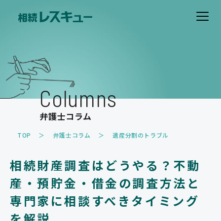
ホーム
費用について
Columns
解決事例
弁護士コラム
お客様の声
TOP
弁護士コラム
遺産分割のトラブル
取扱業務
相続財産調査はどうやる？不動
遺産分割のトラブル
遺留分のトラブル
産・預貯金・借金の調査方法と
相続放棄
相続税・事業承継対策
専門家に相談すべきタイミング
家族信託・遺言書作成
その他
を解説