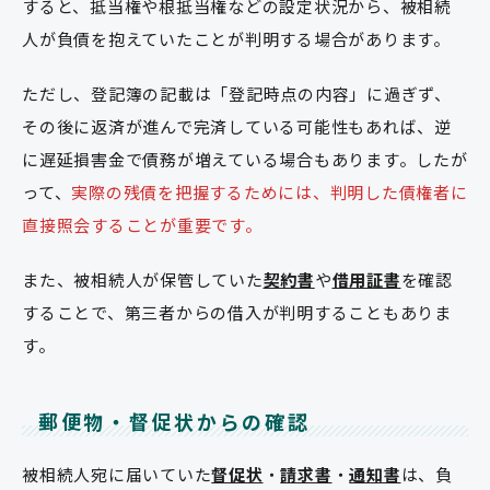
すると、抵当権や根抵当権などの設定状況から、被相続
人が負債を抱えていたことが判明する場合があります。
ただし、登記簿の記載は「登記時点の内容」に過ぎず、
その後に返済が進んで完済している可能性もあれば、逆
に遅延損害金で債務が増えている場合もあります。したが
って、
実際の残債を把握するためには、判明した債権者に
直接照会することが重要です。
また、被相続人が保管していた
契約書
や
借用証書
を確認
することで、第三者からの借入が判明することもありま
す。
郵便物・督促状からの確認
被相続人宛に届いていた
督促状
・
請求書
・
通知書
は、負