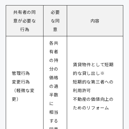
共有者の同
必要
意が必要な
な同
内容
行為
意
各共
有者
の持
賃貸物件として短期
分の
管理行為
的な貸し出し
※
価格
変更行為
短期的な第三者への
の過
（軽微な変
利用許可
半数
更）
不動産の価値向上の
に
ためのリフォーム
相当
する