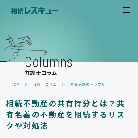
ホーム
費用について
Columns
解決事例
弁護士コラム
お客様の声
TOP
弁護士コラム
遺産分割のトラブル
取扱業務
相続不動産の共有持分とは？共
遺産分割のトラブル
遺留分のトラブル
有名義の不動産を相続するリス
相続放棄
相続税・事業承継対策
クや対処法
家族信託・遺言書作成
その他