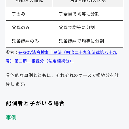
相続人の構成
法定相続分の内訳
子のみ
子全員で均等に分割
父母のみ
父母で均等に分割
兄弟姉妹のみ
兄弟姉妹で均等に分割
参考：
e-GOV法令検索｜民法（明治二十九年法律第八十九
号）第二節 相続分（法定相続分）
具体的な事例とともに、それぞれのケースで相続分を計
算します。
配偶者と子がいる場合
事例