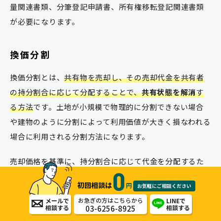
量関連書類、分筆登記申請書、所有権移転登記関連書類
が必要になります。
換価分割
換価分割とは、
共有物を売却し、その売却代金を共有者
の持分割合に応じて分配することで、
共有状態を解消
す
る方法
です。土地が小規模で物理的に分割できない場合
や建物のように分割によって利用価値が大きく損なわれる
場合に利用される分割方法になります。
売却価格を基準に、持分割合に応じて代金を分配するた
め、共有者間で公平に利益を分けることができるという
初回相談は
円
お気軽にご相談ください
メリットがありますが、不動産売却には、仲介業者の選
お急ぎの方はこちらから
メールで
LINEで
定・売却活動・契約手続きなどの時間と労力が必要にな
03-6256-8925
相談する
相談する
るというデメリットがあります。