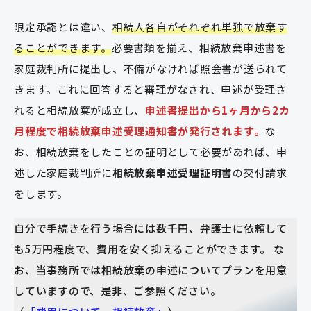
限定承認とは違い、
相続人各自がそれぞれ単独で放棄す
ることができます。
必要書類を揃え、相続放棄申述書を
家庭裁判所に提出し、不備がなければ照会書が送られて
きます。これに回答すると審理がなされ、申述が受理さ
れると相続放棄が成立し、
申述書提出から1ヶ月から2カ
月程度で相続放棄申述受理通知書が発行されます。
な
お、相続放棄をしたことの証明として必要があれば、申
述した家庭裁判所に
相続放棄申述受理証明書
の交付請求
をします。
自分で手続きを行う場合には数千円、弁護士に依頼して
も5万円程度で、費用を安く抑えることができます。 な
お、当事務所では相続放棄の申述についてプランを用意
していますので、是非、ご参照ください。