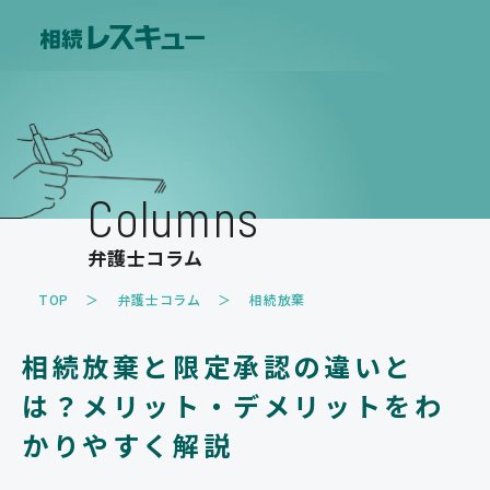
ホーム
費用について
Columns
解決事例
弁護士コラム
お客様の声
TOP
弁護士コラム
相続放棄
取扱業務
相続放棄と限定承認の違いと
遺産分割のトラブル
遺留分のトラブル
は？メリット・デメリットをわ
相続放棄
相続税・事業承継
かりやすく解説
家族信託・遺言書作成
その他