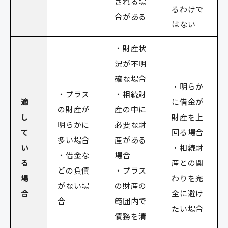
される場
るわけで
合がある
はない
・財産状
況が不明
確な場合
・明らか
・プラス
・相続財
適
に借金が
の財産が
産の中に
し
財産を上
明らかに
必要な財
て
回る場合
多い場合
産がある
い
・相続財
・借金な
場合
る
産との関
どの負債
・プラス
場
わりを完
がない場
の財産の
合
全に避け
合
範囲内で
たい場合
債務を清