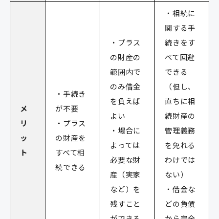
・相続に
関する手
・プラス
続きをす
の財産の
べて回避
範囲内で
できる
のみ借金
（但し、
・手続き
を負えば
直ちに相
メ
が不要
よい
続財産の
リ
・プラス
・場合に
管理義務
ッ
の財産を
よっては
を免れる
ト
すべて相
必要な財
わけでは
続できる
産（実家
ない）
など）を
・借金な
残すこと
どの負債
ができる
から完全