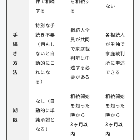
件で相続
を相続す
ない
する
る
特別な手
相続人全
手
続き不要
各相続人
員が共同
続
（何もし
が単独で
で家庭裁
き
ないと自
家庭裁判
判所に申
方
動的にこ
所に申述
述する必
法
れにな
できる
要がある
る）
相続開始
相続開始
なし（自
を知った
を知った
期
動的に単
時から
時から
限
純承認と
3ヶ月以
3ヶ月以
なる）
内
内