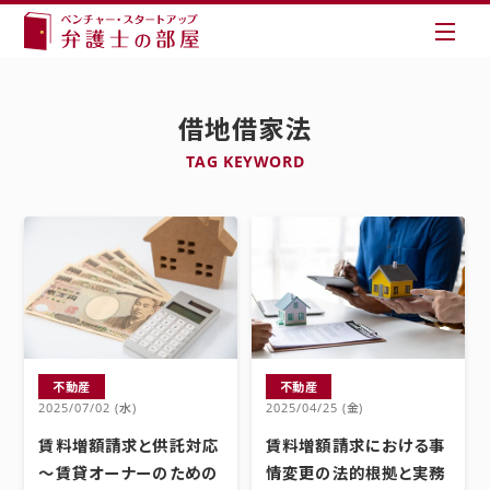
借地借家法
TAG KEYWORD
不動産
不動産
2025/07/02 (水)
2025/04/25 (金)
賃料増額請求と供託対応
賃料増額請求における事
～賃貸オーナーのための
情変更の法的根拠と実務