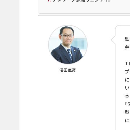
監
弁
Ｉ
澤田直彦
プ
に
い
本
「
型
に