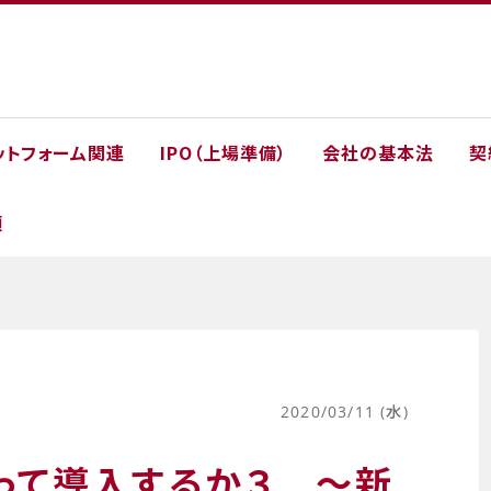
ットフォーム関連
IPO（上場準備）
会社の基本法
契
類
2020/03/11 (水)
って導入するか３ ～新