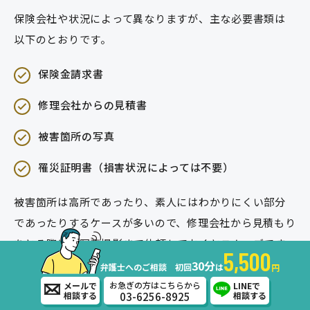
保険会社や状況によって異なりますが、主な必要書類は
以下のとおりです。
保険金請求書
修理会社からの見積書
被害箇所の写真
罹災証明書（損害状況によっては不要）
被害箇所は高所であったり、素人にはわかりにくい部分
であったりするケースが多いので、修理会社から見積もり
をとる際に、写真撮影まで依頼しておくとスムーズです。
5,500
30分
弁護士へのご相談 初回
は
円
罹災証明書とは、暴風・豪雨などの自然災害による住居
お急ぎの方はこちらから
メールで
LINEで
03-6256-8925
相談する
相談する
の被害の程度について証明するもの。