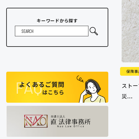
キーワードから探す
保険事
ストー
災...