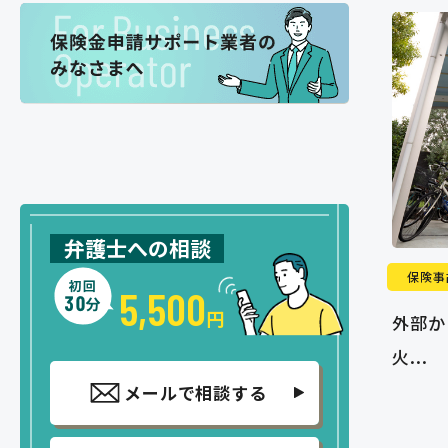
弁護士への相談
保険事
5,500
円
外部か
火...
メールで相談する