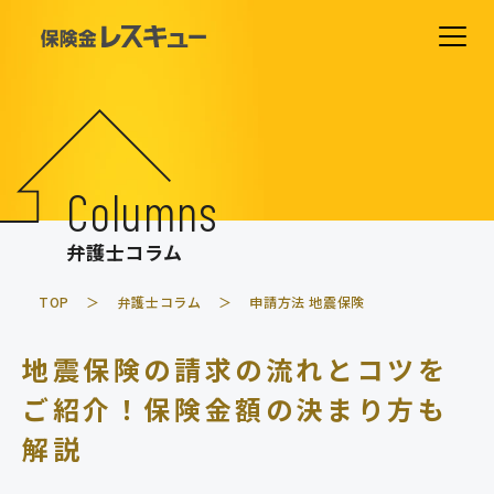
ホーム
費用について
Columns
解決事例
弁護士コラム
相談の流れ
TOP
弁護士コラム
申請方法
地震保険
よくあるご質問
地震保険の請求の流れとコツを
弁護士紹介
ご紹介！保険金額の決まり方も
事務所紹介
解説
弁護士コラム