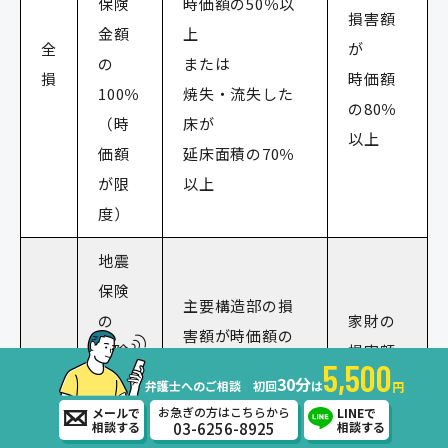
保険
時価額の50％以
損害額
金額
上
全
が
の
または
損
時価額
100％
焼失・流失した
の80％
（時
床が
以上
価額
延床面積の70％
が限
以上
度）
地震
保険
主要構造部の損
の
家財の
害額が時価額の
保険
損害額
40％以上50％未
5,500
金額
が
30分
弁護士へのご相談 初回
は
円
大
満
の
時価額
お急ぎの方はこちらから
メールで
LINEで
半
または
03-6256-8925
相談する
相談する
60%
の60％